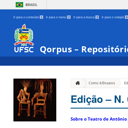
BRASIL
Ir para o conteúdo
1
Ir para o menu
2
Ir para a busca
3
Ir para o rodapé
4
Qorpus – Repositóri
Como é/Ensaios
Ed
Edição – N.
Sobre o Teatro de Antônio 