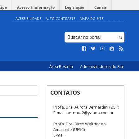
cipe
Acesso à informação
Legislação
Canais
ACESSIBILIDADE
ALTO CONTRASTE
MAPA DO SITE
Área Restrita
Administradores do Site
CONTATOS
Profa. Dra. Aurora Bernardini (USP)
E-mail: bernaur2@yahoo.com.br
Profa. Dra. Dirce Waltrick do
Amarante (UFSC).
E-mail: