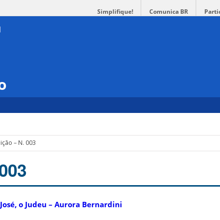
Simplifique!
Comunica BR
Parti
o
ição – N. 003
 003
José, o Judeu – Aurora Bernardini