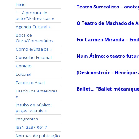
Início
Teatro Surrealista – anota
“… à procura de
autor”/Entrevistas »
O Teatro de Machado de As
Agenda Cultural »
Boca de
Foi Carmen Miranda – Emil
Ouro/Comentários
Como é/Ensaios »
Num Átimo: o teatro futur
Conselho Editorial
Contato
(Des)construir – Henrique 
Editorial
Fascículo Atual
Ballet… “Ballet mécanique
Fascículos Anteriores
»
Insulto ao público:
peças teatrais »
Integrantes
ISSN 2237-0617
Normas de publicação