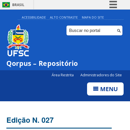
BRASIL
Simplifique!
ACESSIBILIDADE
ALTO CONTRASTE
MAPA DO SITE
Comunica BR
Participe
Acesso à informação
Legislação
Qorpus – Repositório
Canais
Área Restrita
Administradores do Site
MENU
Edição N. 027