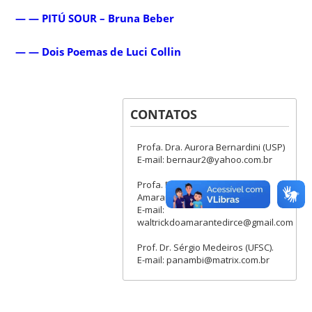
— — PI
TÚ SOUR – Bruna Beber
— — Dois Poemas de Luci Collin
CONTATOS
Profa. Dra. Aurora Bernardini (USP)
E-mail: bernaur2@yahoo.com.br
Profa. Dra. Dirce Waltrick do
Amarante (UFSC).
E-mail:
waltrickdoamarantedirce@gmail.com
Prof. Dr. Sérgio Medeiros (UFSC).
E-mail: panambi@matrix.com.br