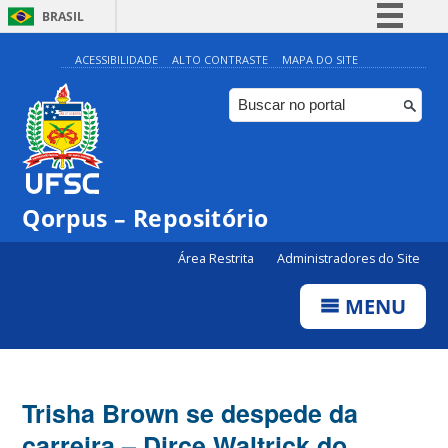
BRASIL
Simplifique!
ACESSIBILIDADE
ALTO CONTRASTE
MAPA DO SITE
Comunica BR
Participe
Acesso à informação
Legislação
Qorpus – Repositório
Canais
Área Restrita
Administradores do Site
MENU
Trisha Brown se despede da
carreira – Dirce Waltrick do