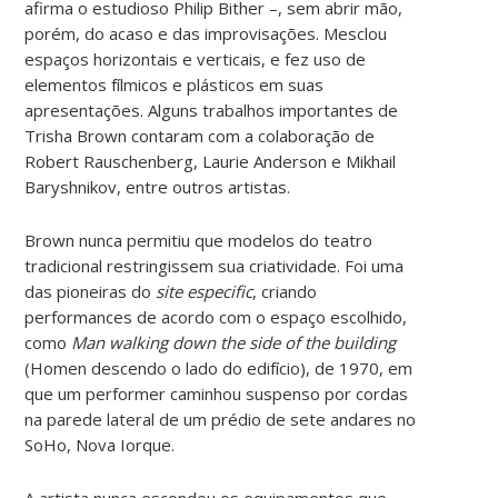
afirma o estudioso Philip Bither –, sem abrir mão,
porém, do acaso e das improvisações. Mesclou
espaços horizontais e verticais, e fez uso de
elementos fílmicos e plásticos em suas
apresentações. Alguns trabalhos importantes de
Trisha Brown contaram com a colaboração de
Robert Rauschenberg, Laurie Anderson e Mikhail
Baryshnikov, entre outros artistas.
Brown nunca permitiu que modelos do teatro
tradicional restringissem sua criatividade. Foi uma
das pioneiras do
site especific
, criando
performances de acordo com o espaço escolhido,
como
Man walking down the side of the building
(Homen descendo o lado do edifício), de 1970, em
que um performer caminhou suspenso por cordas
na parede lateral de um prédio de sete andares no
SoHo, Nova Iorque.
A artista nunca escondeu os equipamentos que