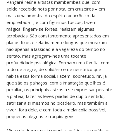
Pangaré reúne artistas mambembes que, com
soldo recebido nota por nota, em cruzeiros – em
mais uma amostra do espírito anacrônico da
empreitada –, e com figurinos toscos, fazem
mágica, fingem-se fortes, realizam algumas
acrobacias. São constantemente apresentados em
planos fixos e relativamente longos que mostram
não apenas a lassidão e a vagareza do tempo no
sertão, mas agregam-lhes uma tocante
profundidade psicológica. Formam uma família, com
tudo de alegre, de solidário e de neurótico que
habita essa forma social. Fazem, sobretudo, rir, já
que são os palhaços, com a imantação que lhes é
peculiar, os principais astros a se expressar perante
a plateia, fazer as leves piadas de duplo sentido,
satirizar a si mesmos no picadeiro, mas também a
viver, fora dele, e com toda a melancolia possível,
pequenas alegrias e traquinagens.
Misto de dramaturgia popular, práticas acrobáticas