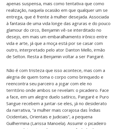
apenas suspensa, mais como tentativa que como
realização, naquela ocasião em que qualquer um se
entrega, que é frente à mulher desejada. Associada
à fantasia de uma vida longe das agruras e do pouco
glamour do circo, Benjamin vê-se interditado no
desejo, em mais um embaralhamento irônico entre
vida e arte, já que a moça está por se casar com
outro, interpretado pelo ator Danton Mello, irmão
de Selton. Resta a Benjamin voltar a ser Pangaré.
Não é com tristeza que isso acontece, mas com a
alegria de quem toma o corpo como brinquedo e
reencontra seu parceiro a jogar com ele no
território onde ambos se revelam: o picadeiro. Face
a face, em um alegre duelo satírico, Pangaré e Puro
Sangue recebem a juntar-se eles, já no desiderato
da narrativa, “a mulher mais corajosa das Índias
Ocidentais, Orientais e Judiciais”, a pequena
Guilhermina (Larissa Manoela). Assumir o picadeiro