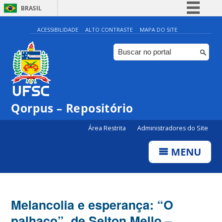
BRASIL
Simplifique!
ACESSIBILIDADE
ALTO CONTRASTE
MAPA DO SITE
Comunica BR
Participe
Acesso à informação
Legislação
Qorpus – Repositório
Canais
Área Restrita
Administradores do Site
MENU
Melancolia e esperança: “O
palhaço”, de Selton Mello –