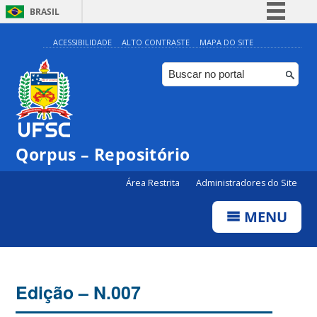
BRASIL
Simplifique!
ACESSIBILIDADE
ALTO CONTRASTE
MAPA DO SITE
Comunica BR
Participe
Acesso à informação
Legislação
Qorpus – Repositório
Canais
Área Restrita
Administradores do Site
MENU
Edição – N.007