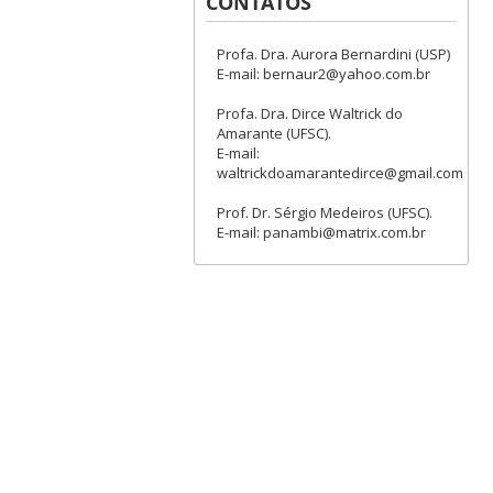
CONTATOS
Profa. Dra. Aurora Bernardini (USP)
E-mail: bernaur2@yahoo.com.br
Profa. Dra. Dirce Waltrick do
Amarante (UFSC).
E-mail:
waltrickdoamarantedirce@gmail.com
Prof. Dr. Sérgio Medeiros (UFSC).
E-mail: panambi@matrix.com.br