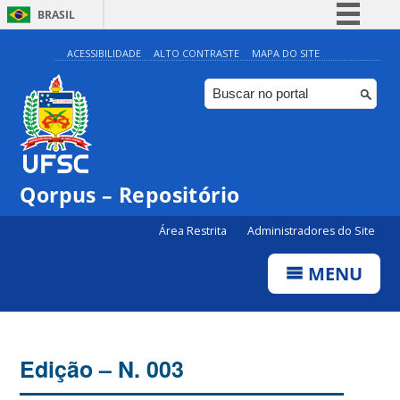
BRASIL
Simplifique!
ACESSIBILIDADE
ALTO CONTRASTE
MAPA DO SITE
Comunica BR
Participe
Acesso à informação
Legislação
Qorpus – Repositório
Canais
Área Restrita
Administradores do Site
MENU
Edição – N. 003