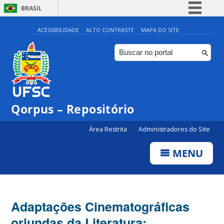
BRASIL
Simplifique!
ACESSIBILIDADE
ALTO CONTRASTE
MAPA DO SITE
Comunica BR
Participe
Acesso à informação
Legislação
Qorpus – Repositório
Canais
Área Restrita
Administradores do Site
MENU
Adaptações Cinematográficas
oriundas da Literatura: