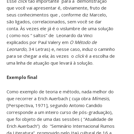
Esse
click
tão importante para a demonstração
que você vai apresentar é, obviamente, fruto de
seus conhecimentos que , conforme diz Marcelo,
são ligados, correlacionados, sem você se dar
conta. Às vezes ele já é o vislumbre de uma solução
( como nos “ saltos” de Leonardo da Vinci
explicados por Paul Valery em
O Método
de
Leonardo,
34 Letras) e, nesse caso, induz o caminho
para se chegar a ela; às vezes o
click
é a escolha de
uma linha de atuação que levará à solução.
Exemplo final
Como exemplo de teoria e método, nada melhor do
que recorrer a Erich Auerbach ( cuja obra
Mímesis,
[Perspectiva, 1971], segundo Antonio Candido
corresponde a um inteiro curso de pós-graduação),
que foi objeto de uma das sessões ( “Atualidade de
Erich Auerbach”) do “Seminário Internacional Rumos
da Literatura” promovido pelo Itaú cultural de 16 a