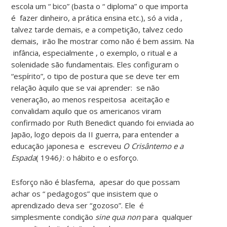
escola um “ bico” (basta o “ diploma” o que importa
é fazer dinheiro, a prática ensina etc.), só a vida ,
talvez tarde demais, e a competição, talvez cedo
demais, irão lhe mostrar como não é bem assim. Na
infância, especialmente , o exemplo, o ritual e a
solenidade são fundamentais. Eles configuram o
“espírito”, o tipo de postura que se deve ter em
relação àquilo que se vai aprender: se não
veneração, ao menos respeitosa aceitação e
convalidam aquilo que os americanos viram
confirmado por Ruth Benedict quando foi enviada ao
Japão, logo depois da II guerra, para entender a
educação japonesa e escreveu
O Crisântemo e a
Espada
(
1946
)
: o hábito e o esforço.
Esforço não é blasfema, apesar do que possam
achar os “ pedagogos” que insistem que o
aprendizado deva ser “gozoso”. Ele é
simplesmente condição
sine qua non
para qualquer