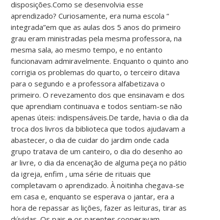
disposições.Como se desenvolvia esse
aprendizado? Curiosamente, era numa escola “
integrada”em que as aulas dos 5 anos do primeiro
grau eram ministradas pela mesma professora, na
mesma sala, ao mesmo tempo, e no entanto
funcionavam admiravelmente. Enquanto o quinto ano
corrigia os problemas do quarto, o terceiro ditava
para o segundo e a professora alfabetizava o
primeiro. O revezamento dos que ensinavam e dos
que aprendiam continuava e todos sentiam-se não
apenas úteis: indispensáveis.De tarde, havia o dia da
troca dos livros da biblioteca que todos ajudavam a
abastecer, o dia de cuidar do jardim onde cada
grupo tratava de um canteiro, o dia do desenho ao
ar livre, o dia da encenação de alguma peça no pátio
da igreja, enfim , uma série de rituais que
completavam o aprendizado. À noitinha chegava-se
em casa e, enquanto se esperava o jantar, era a
hora de repassar as lições, fazer as leituras, tirar as
dúvidas. Os pais e os parentes cooperavam.