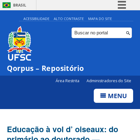
BRASIL
Simplifique!
ACESSIBILIDADE
ALTO CONTRASTE
MAPA DO SITE
Comunica BR
Participe
Acesso à informação
Legislação
Qorpus – Repositório
Canais
Área Restrita
Administradores do Site
MENU
Educação à vol d’ oiseaux: do
primário ao doutorado —