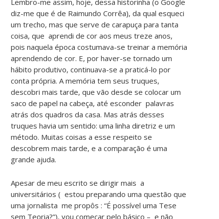
Lembro-me assim, hoje, dessa historinha (o Google
diz-me que é de Raimundo Corrêa), da qual esqueci
um trecho, mas que serve de carapuça para tanta
coisa, que aprendi de cor aos meus treze anos,
pois naquela época costumava-se treinar a memória
aprendendo de cor. E, por haver-se tornado um
hábito produtivo, continuava-se a praticá-lo por
conta própria. A memória tem seus truques,
descobri mais tarde, que vão desde se colocar um
saco de papel na cabeça, até esconder palavras
atrás dos quadros da casa. Mas atrás desses
truques havia um sentido: uma linha diretriz e um
método. Muitas coisas a esse respeito se
descobrem mais tarde, e a comparação é uma
grande ajuda.
Apesar de meu escrito se dirigir mais a
universitários ( estou preparando uma questão que
uma jornalista me propôs : “É possível uma Tese
sem Teoria?”), vou começar pelo básico – e não