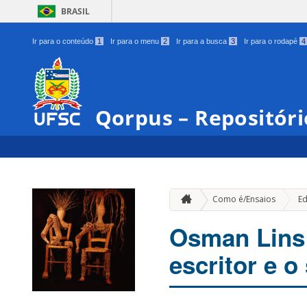
BRASIL
Ir para o conteúdo
1
Ir para o menu
2
Ir para a busca
3
Ir para o rodapé
4
Qorpus – Repositóri
Como é/Ensaios
Ed
Osman Lins 
escritor e o