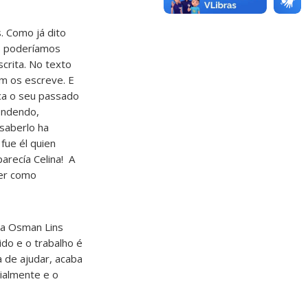
. Como já dito
s poderíamos
scrita. No texto
m os escreve. E
sca o seu passado
ondendo,
 saberlo ha
fue él quien
parecía Celina! A
ber como
ara Osman Lins
ido e o trabalho é
a de ajudar, acaba
ialmente e o