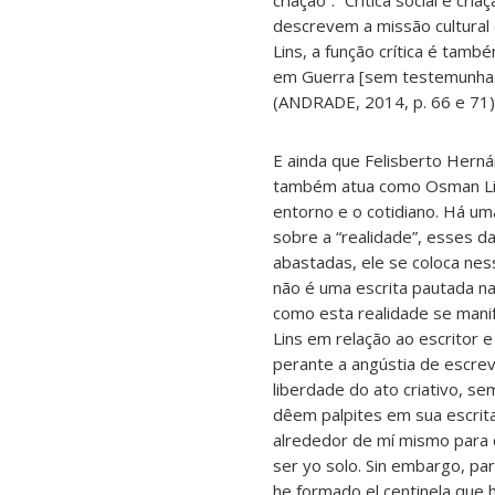
criação”: “Crítica social e c
descrevem a missão cultura
Lins, a função crítica é tamb
em Guerra [sem testemunhas
(ANDRADE, 2014, p. 66 e 71)
E ainda que Felisberto Hern
também atua como Osman Lin
entorno e o cotidiano. Há um
sobre a “realidade”, esses 
abastadas, ele se coloca nes
não é uma escrita pautada na
como esta realidade se mani
Lins em relação ao escritor 
perante a angústia de escre
liberdade do ato criativo, s
dêem palpites em sua escrita 
alrededor de mí mismo para qu
ser yo solo. Sin embargo, pa
he formado el centinela que 