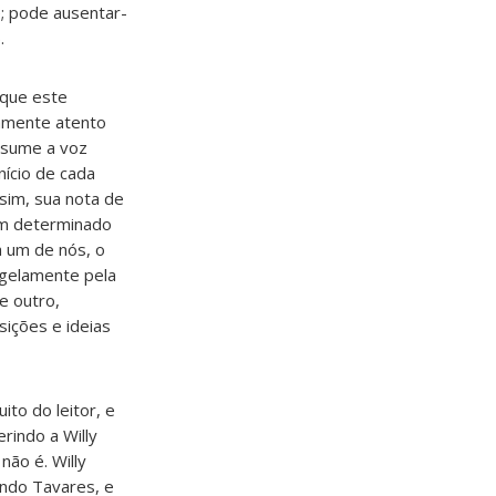
; pode ausentar-
.
 que este
mamente atento
ssume a voz
nício de cada
sim, sua nota de
um determinado
a um de nós, o
ngelamente pela
e outro,
sições e ideias
ito do leitor, e
rindo a Willy
ão é. Willy
indo Tavares, e