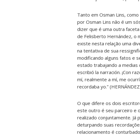
Tanto em Osman Lins, como e
por Osman Lins não é um só
dizer que é uma outra faceta 
de Felisberto Hernández, o 
existe nesta relação uma div
na tentativa de sua ressigni
modificando alguns fatos e s
estado trabajando a medias c
escribió la narración. ¡Con r
mí, realmente a mí, me ocurr
recordaba yo.” (HERNÁNDEZ, 
O que difere os dois escrito
este outro é seu parceiro e 
realizado conjuntamente. Já 
deturpando suas recordações,
relacionamento é conturbado