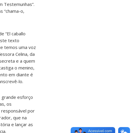
em Testemunhas”.
s “chama-o,
e “El caballo
este texto
rte temos uma voz
essora Celina, da
secreta e a quem
castiga o menino,
ento em diante é
nscrevê-lo.
m grande esforço
as, os
 responsável por
rador, que na
ória e lançar as
ia.