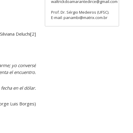
waltrickdoamarantedirce@gmail.com
Prof. Dr. Sérgio Medeiros (UFSC).
E-mail: panambi@matrix.com.br
Silviana Deluchi[2]
darme; yo conversé
menta el encuentro.
fecha en el dólar.
Jorge Luis Borges)