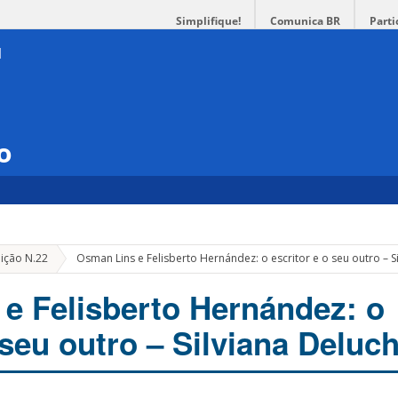
Simplifique!
Comunica BR
Parti
o
ição N.22
Osman Lins e Felisberto Hernández: o escritor e o seu outro – S
e Felisberto Hernández: o
 seu outro – Silviana Deluch