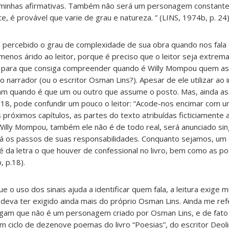
r minhas afirmativas. Também não será um personagem constante
 é provável que varie de grau e natureza. ” (LINS, 1974b, p. 24)
 percebido o grau de complexidade de sua obra quando nos fala
enos árido ao leitor, porque é preciso que o leitor seja extre
es) para que consiga compreender quando é Willy Mompou quem a
o narrador (ou o escritor Osman Lins?). Apesar de ele utilizar ao i
am quando é que um ou outro que assume o posto. Mas, ainda as
18, pode confundir um pouco o leitor: “Acode-nos encimar com 
 próximos capítulos, as partes do texto atribuídas ficticiamente 
 Willy Mompou, também ele não é de todo real, será anunciado si
 os passos de suas responsabilidades. Conquanto sejamos, um 
 da letra o que houver de confessional no livro, bem como as po
, p.18).
 o uso dos sinais ajuda a identificar quem fala, a leitura exige mu
 deva ter exigido ainda mais do próprio Osman Lins. Ainda me refe
am que não é um personagem criado por Osman Lins, e de fato n
ciclo de dezenove poemas do livro “Poesias”
,
do escritor Deol