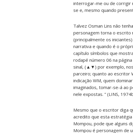
interrogar-me ou de corrigi
se e, mesmo quando presente,
Talvez Osman Lins não tenha
personagem torna o escrito m
(principalmente os iniciant
narrativa e quando é o própri
capítulo símbolos que mostr
rodapé número 06 na página 
sinal, (▲▼) por exemplo, nos
parceiro; quanto ao escritor
indicação WM, quem dominará
imaginados, tomar-se-á ao pé
nele expostas. ” (LINS, 1974b
Mesmo que o escritor diga que
acredito que esta estratégia
Mompou, pode que alguns dig
Mompou é personagem de um 