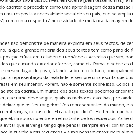
riação artística são indissociáveis em Guerra [sem testemunhas], a
l do escritor e procedem como uma aprendizagem dessa missão 
ém uma resposta à necessidade social de seu país, que se amplia n
], como uma resposta à necessidade de mudança da imagem do
.
ández não demonstre de maneira explícita em seus textos, de cer
s, já que a grande maioria dos seus textos tem como pano de f
a posição crítica em Felisberto Hernández? Acredito que sim, poi
dados que o mundo exterior oferece, como diz Rama, e sobre as 
se mesmo lugar do povo, falando sobre o cotidiano, principalment
 pura representação da realidade, é sempre uma escrita que bus
festa em seu interior. Porém, não é somente sobre isso. Coloc
e ao ato da escrita. Em muitos dos seus textos podemos encontra
ver, que rumo deve seguir, quais as melhores escolhas, prezand
em deixar que os “estrangeiros” (os representantes do mundo, e o
(lembranças, no caso de “El caballo perdido”: “He tenido que hac
e él, mi socio, no entre en el instante de los recuerdos. Ya he 
ra evitar que él venga tengo que pensar siempre en él; con un p
hace la guardia a mis recuerdos y a mis pensamientos; pero al m