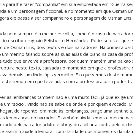
ria para lhe fazer “companhia” em sua empreitada em “Guerra s
inda é um personagem ficcional, e no momento em que Osman Lin
 agora ele passa a ser companheiro e personagem de Osman Lins.
uda nem sempre é a melhor escolha, como é o caso do narrador d
 do escritor uruguaio Felisberto Hernández. Pode-se dizer que 
o de Osman Lins, dois textos e dois narradores. Na primeira pa
e um menino falando sobre as suas aulas de piano na casa da prof
 e tudo que envolve a professora, por quem mantém uma paixão 
a ruptura neste texto, causada no momento em que a professora 
ava demais: um lindo lápis vermelho. E o que vemos deste mom
r este tempo em que teve aulas com a professora para poder tra
ver as lembranças também não é uma muito fácil, já que exige u
rge um “sócio”, vindo não se sabe de onde e por quem evocado. M
egar, de repente, em meio às lembranças, surge uma sentinela,
r nas lembranças do narrador. E também ainda temos o menino nar
cado pelo narrador adulto e obrigado a olhar a contrapelo da hist
ue assim o ajude a lembrar com claridade dos momentos da infânc