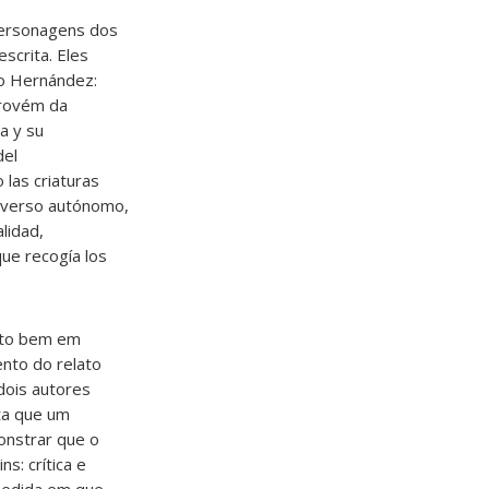
personagens dos
scrita. Eles
to Hernández:
provém da
a y su
del
las criaturas
universo autónomo,
lidad,
que recogía los
uito bem em
ento do relato
dois autores
ita que um
onstrar que o
s: crítica e