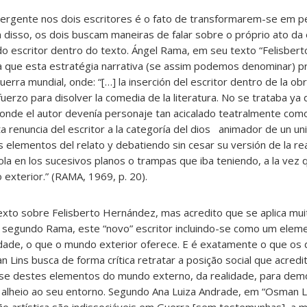
ergente nos dois escritores é o fato de transformarem-se em 
 disso, os dois buscam maneiras de falar sobre o próprio ato da e
escritor dentro do texto. Ángel Rama, em seu texto “Felisber
ma que esta estratégia narrativa (se assim podemos denominar) 
rra mundial, onde: “[…] la inserción del escritor dentro de la obr
rzo para disolver la comedia de la literatura. No se trataba ya 
onde el autor devenía personaje tan acicalado teatralmente como 
cita renuncia del escritor a la categoría del dios animador de un 
 elementos del relato y debatiendo sin cesar su versión de la rea
la en los sucesivos planos o trampas que iba teniendo, a la vez 
 exterior.” (RAMA, 1969, p. 20).
xto sobre Felisberto Hernández, mas acredito que se aplica m
, segundo Rama, este “novo” escritor incluindo-se como um elem
dade, o que o mundo exterior oferece. E é exatamente o que os 
Lins busca de forma crítica retratar a posição social que acred
za-se destes elementos do mundo externo, da realidade, para dem
alheio ao seu entorno. Segundo Ana Luiza Andrade, em “Osman Lin