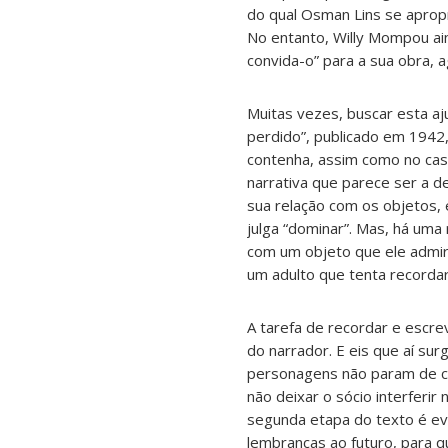
do qual Osman Lins se aprop
No entanto, Willy Mompou a
convida-o” para a sua obra,
Muitas vezes, buscar esta aj
perdido”, publicado em 1942,
contenha, assim como no cas
narrativa que parece ser a d
sua relação com os objetos,
julga “dominar”. Mas, há um
com um objeto que ele admir
um adulto que tenta recorda
A tarefa de recordar e escre
do narrador. E eis que aí su
personagens não param de ch
não deixar o sócio interferi
segunda etapa do texto é evo
lembranças ao futuro, para q