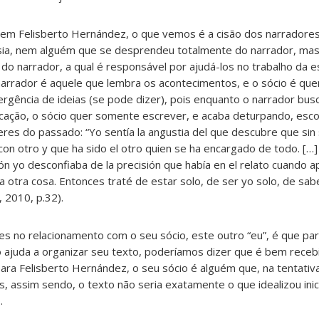
m Felisberto Hernández, o que vemos é a cisão dos narradores
sia, nem alguém que se desprendeu totalmente do narrador, ma
do narrador, a qual é responsável por ajudá-los no trabalho da e
narrador é aquele que lembra os acontecimentos, e o sócio é que
ergência de ideias (se pode dizer), pois enquanto o narrador bu
ficação, o sócio quer somente escrever, e acaba deturpando, esc
eres do passado: “Yo sentía la angustia del que descubre que sin
on otro y que ha sido el otro quien se ha encargado de todo. […] 
azón yo desconfiaba de la precisión que había en el relato cuando a
ía otra cosa. Entonces traté de estar solo, de ser yo solo, de sa
2010, p.32).
res no relacionamento com o seu sócio, este outro “eu”, é que p
o ajuda a organizar seu texto, poderíamos dizer que é bem receb
para Felisberto Hernández, o seu sócio é alguém que, na tentativ
 assim sendo, o texto não seria exatamente o que idealizou inic
.