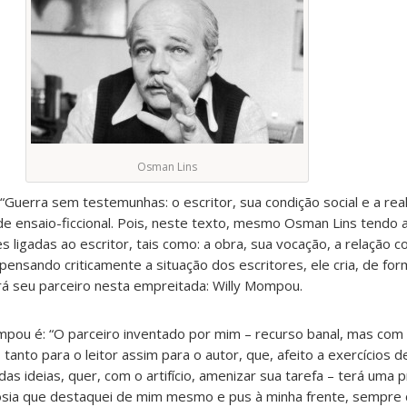
Osman Lins
Guerra sem testemunhas: o escritor, sua condição social e a real
 ensaio-ficcional. Pois, neste texto, mesmo Osman Lins tendo 
 ligadas ao escritor, tais como: a obra, sua vocação, a relação com
pensando criticamente a situação dos escritores, ele cria, de fo
rá seu parceiro nesta empreitada: Willy Mompou.
mpou é: “O parceiro inventado por mim – recurso banal, mas com
 tanto para o leitor assim para o autor, que, afeito a exercícios 
as ideias, quer, com o artifício, amenizar sua tarefa – terá uma 
 sósia que destaquei de mim mesmo e pus à minha frente, sempre