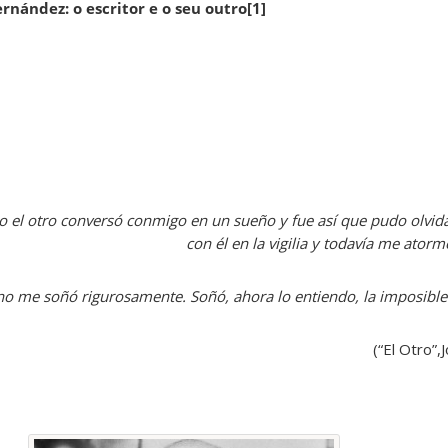
rnández: o escritor e o seu outro
[1]
ero el otro conversó conmigo en un sueño y fue así que pudo olvi
con él en la vigilia y todavía me ator
no me soñó rigurosamente. Soñó, ahora lo entiendo, la imposible 
(“El Otro”,