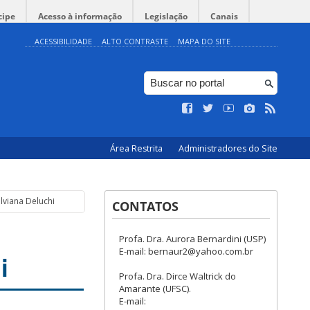
cipe
Acesso à informação
Legislação
Canais
ACESSIBILIDADE
ALTO CONTRASTE
MAPA DO SITE
Área Restrita
Administradores do Site
ilviana Deluchi
CONTATOS
Profa. Dra. Aurora Bernardini (USP)
E-mail: bernaur2@yahoo.com.br
i
Profa. Dra. Dirce Waltrick do
Amarante (UFSC).
E-mail: