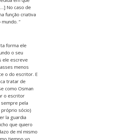
 medida em que
[…] No caso de
a função criativa
 mundo. ”
ta forma ele
undo o seu
s ele escreve
classes menos
e o do escritor. E
ca tratar de
a-se como Osman
r o escritor
o sempre pela
 próprio sócio)
er la guardia
dicho que quiero
edazo de mí mismo
ismo tiempo yo