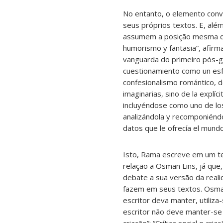
No entanto, o elemento conv
seus próprios textos. E, além
assumem a posição mesma do 
humorismo y fantasia”, afir
vanguarda do primeiro pós-gue
cuestionamiento como un esfue
confesionalismo romántico, d
imaginarias, sino de la explí
incluyéndose como uno de los
analizándola y recomponiéndo
datos que le ofrecía el mundo
Isto, Rama escreve em um te
relação a Osman Lins, já que
debate a sua versão da reali
fazem em seus textos. Osman 
escritor deva manter, utili
escritor não deve manter-se 