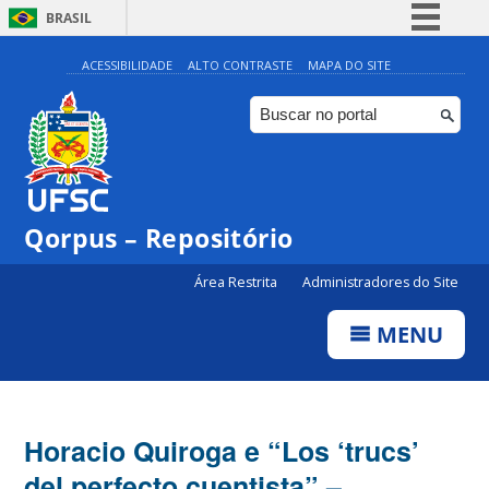
BRASIL
Simplifique!
ACESSIBILIDADE
ALTO CONTRASTE
MAPA DO SITE
Comunica BR
Participe
Acesso à informação
Legislação
Qorpus – Repositório
Canais
Área Restrita
Administradores do Site
MENU
Horacio Quiroga e “Los ‘trucs’
del perfecto cuentista” –