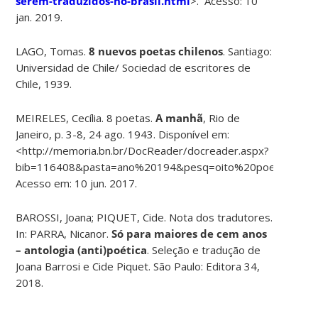
serem-traduzidos-no-brasil.html
>. Acesso: 10
jan. 2019.
LAGO, Tomas.
8 nuevos poetas chilenos
. Santiago:
Universidad de Chile/ Sociedad de escritores de
Chile, 1939.
MEIRELES, Cecília. 8 poetas.
A manhã
, Rio de
Janeiro, p. 3-8, 24 ago. 1943. Disponível em:
<http://memoria.bn.br/DocReader/docreader.aspx?
bib=116408&pasta=ano%20194&pesq=oito%20poetas>.
Acesso em: 10 jun. 2017.
BAROSSI, Joana; PIQUET, Cide. Nota dos tradutores.
In: PARRA, Nicanor.
Só para maiores de cem anos
– antologia (anti)poética
. Seleção e tradução de
Joana Barrosi e Cide Piquet. São Paulo: Editora 34,
2018.