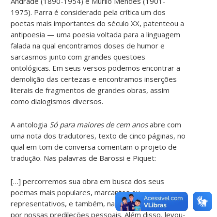
Andrade (1890-1954) e Murilo Mendes (1901-
1975). Parra é considerado pela crítica um dos
poetas mais importantes do século XX, patenteou a
antipoesia — uma poesia voltada para a linguagem
falada na qual encontramos doses de humor e
sarcasmos junto com grandes questões
ontológicas. Em seus versos podemos encontrar a
demolição das certezas e encontramos inserções
literais de fragmentos de grandes obras, assim
como dialogismos diversos.
A antologia
Só para maiores de cem anos
abre com
uma nota dos tradutores, texto de cinco páginas, no
qual em tom de conversa comentam o projeto de
tradução. Nas palavras de Barossi e Piquet:
[…] percorremos sua obra em busca dos seus
poemas mais populares, marcantes ou
representativos, e também, naturalmente, guiados
por nossas predileções pessoais. Além disso, levou-