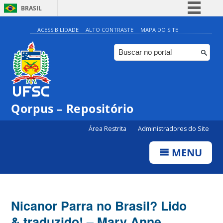
BRASIL
Simplifique!
ACESSIBILIDADE
ALTO CONTRASTE
MAPA DO SITE
Comunica BR
Participe
Acesso à informação
Legislação
Qorpus – Repositório
Canais
Área Restrita
Administradores do Site
MENU
Nicanor Parra no Brasil? Lido
& traduzido! – Mary Anne