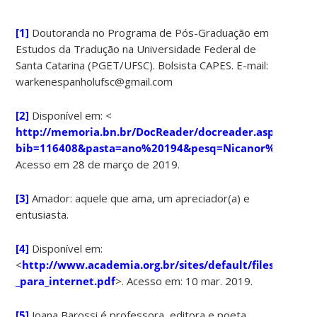
[1]
Doutoranda no Programa de Pós-Graduação em
Estudos da Tradução na Universidade Federal de
Santa Catarina (PGET/UFSC). Bolsista CAPES. E-mail:
warkenespanholufsc@gmail.com
[2]
Disponível em: <
http://memoria.bn.br/DocReader/docreader.aspx?
bib=116408&pasta=ano%20194&pesq=Nicanor%20Parr
Acesso em 28 de março de 2019.
[3]
Amador: aquele que ama, um apreciador(a) e
entusiasta.
[4]
Disponível em:
<
http://www.academia.org.br/sites/default/files/public
_para_internet.pdf
>. Acesso em: 10 mar. 2019.
[5]
Joana Barossi é professora, editora e poeta.