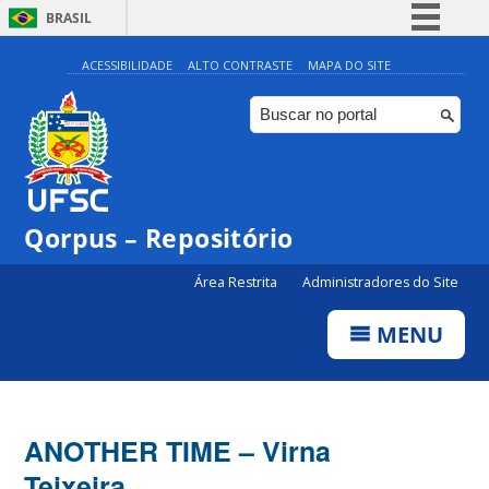
BRASIL
Simplifique!
ACESSIBILIDADE
ALTO CONTRASTE
MAPA DO SITE
Comunica BR
Participe
Acesso à informação
Legislação
Qorpus – Repositório
Canais
Área Restrita
Administradores do Site
MENU
ANOTHER TIME – Virna
Teixeira