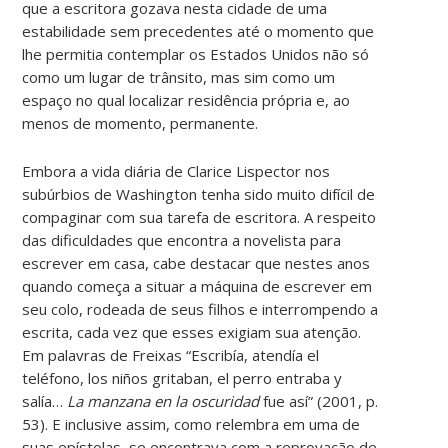
que a escritora gozava nesta cidade de uma
estabilidade sem precedentes até o momento que
lhe permitia contemplar os Estados Unidos não só
como um lugar de trânsito, mas sim como um
espaço no qual localizar residência própria e, ao
menos de momento, permanente.
Embora a vida diária de Clarice Lispector nos
subúrbios de Washington tenha sido muito difícil de
compaginar com sua tarefa de escritora. A respeito
das dificuldades que encontra a novelista para
escrever em casa, cabe destacar que nestes anos
quando começa a situar a máquina de escrever em
seu colo, rodeada de seus filhos e interrompendo a
escrita, cada vez que esses exigiam sua atenção.
Em palavras de Freixas “Escribía, atendía el
teléfono, los niños gritaban, el perro entraba y
salía…
La manzana en la oscuridad
fue así” (2001, p.
53). E inclusive assim, como relembra em uma de
suas epístolas, se encontrava com a reprovação de