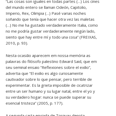
“Las cosas son iguales en todas partes (…) Los cines
del mundo entero se llaman Odeón, Capitolio,
Imperio, Rex, Olimpia (…) Pasé varias noches
soñando que tenía que hacer otra vez las maletas
(…) No me ha gustado verdaderamente Italia, como
no me podría gustar verdaderamente ningún lado,
siento que hay entre mí y todo una cosa” (FREIXAS,
2010, p. 93).
Nesta ocasião aparecem em nossa memória as
palavras do filósofo palestino Edward Said, que em
seu seminal ensaio “Reflexiones sobre el exilio”,
advertia que “El exilio es algo curiosamente
cautivador sobre lo que pensar, pero terrible de
experimentar. Es la grieta imposible de cicatrizar
entre un ser humano y su lugar natal, entre el yo y
su verdadero hogar: nunca se puede superar su
esencial tristeza” (2005, p. 177).
A segunda carta enviada de Torquay denota