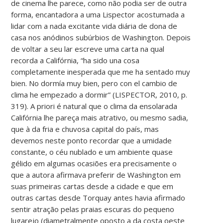
de cinema lhe parece, como não podia ser de outra
forma, encantadora a uma Lispector acostumada a
lidar com a nada excitante vida diária de dona de
casa nos anódinos subúrbios de Washington. Depois
de voltar a seu lar escreve uma carta na qual
recorda a Califórnia, “ha sido una cosa
completamente inesperada que me ha sentado muy
bien. No dormía muy bien, pero con el cambio de
clima he empezado a dormir” (LISPECTOR, 2010, p.
319). A priori é natural que o clima da ensolarada
Califórnia lhe pareça mais atrativo, ou mesmo sadia,
que à da fria e chuvosa capital do país, mas
devemos neste ponto recordar que a umidade
constante, o céu nublado e um ambiente quase
gélido em algumas ocasiões era precisamente o
que a autora afirmava preferir de Washington em
suas primeiras cartas desde a cidade e que em
outras cartas desde Torquay antes havia afirmado
sentir atração pelas praias escuras do pequeno
lugarejo (diametralmente oposto a da costa oeste