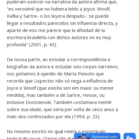
puderam exercer na narrativa da autora afirma que,
“es verosímil que no hubiera leído a Joyce. Woolf,
Kafka y Sartre- o los leyera después-: se puede
llegar a resultados parecidos sin influencia directa, y
aparte de eso me parece que la afinidad de la
escritora brasileña con dichos autores no es muy
profunda” (2001, p. 43).
De nossa parte, ao estudar a correspondência e
biografias da autora e estudar seu corpus narrativo,
nos juntamos à opinião de Marta Peixoto que
recorda que Lispector não só nega a influência de
Joyce e Woolf (que existiu sim em maior ou menor
medida), mas também a de Sartre, Hesse, ou
inclusive Dostoievski. Também costumava mentir
sobre sua idade, que seria por volta de cinco anos a
mais dos confessados por ela (1994, p. 23).
No mesmo escrito no qual relata o espetáculo
teatral de Joyce, Clarice não duvida em afirmar o