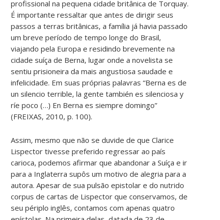
profissional na pequena cidade britânica de Torquay.
É importante ressaltar que antes de dirigir seus
passos a terras britânicas, a família já havia passado
um breve período de tempo longe do Brasil,
viajando pela Europa e residindo brevemente na
cidade suíça de Berna, lugar onde a novelista se
sentiu prisioneira da mais angustiosa saudade e
infelicidade. Em suas próprias palavras “Berna es de
un silencio terrible, la gente también es silenciosa y
ríe poco (…) En Berna es siempre domingo”
(FREIXAS, 2010, p. 100).
Assim, mesmo que não se duvide de que Clarice
Lispector tivesse preferido regressar ao país
carioca, podemos afirmar que abandonar a Suíça e ir
para a Inglaterra supôs um motivo de alegria para a
autora. Apesar de sua pulsão epistolar e do nutrido
corpus de cartas de Lispector que conservamos, de
seu périplo inglês, contamos com apenas quatro
epístolas. Na primeira delas, datada de 23 de