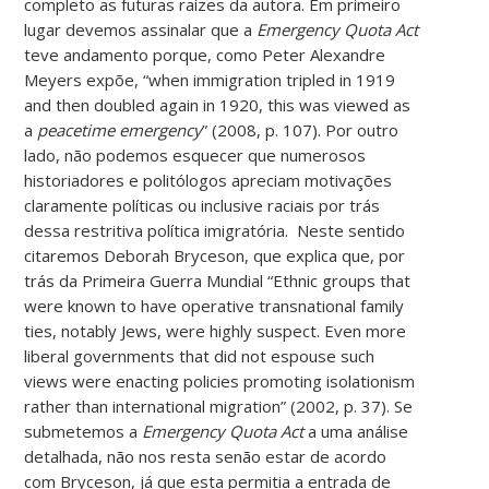
completo as futuras raízes da autora. Em primeiro
lugar devemos assinalar que a
Emergency Quota Act
teve andamento porque, como Peter Alexandre
Meyers expõe, “when immigration tripled in 1919
and then doubled again in 1920, this was viewed as
a
peacetime emergency
” (2008, p. 107). Por outro
lado, não podemos esquecer que numerosos
historiadores e politólogos apreciam motivações
claramente políticas ou inclusive raciais por trás
dessa restritiva política imigratória. Neste sentido
citaremos Deborah Bryceson, que explica que, por
trás da Primeira Guerra Mundial “Ethnic groups that
were known to have operative transnational family
ties, notably Jews, were highly suspect. Even more
liberal governments that did not espouse such
views were enacting policies promoting isolationism
rather than international migration” (2002, p. 37). Se
submetemos a
Emergency Quota Act
a uma análise
detalhada, não nos resta senão estar de acordo
com Bryceson, já que esta permitia a entrada de