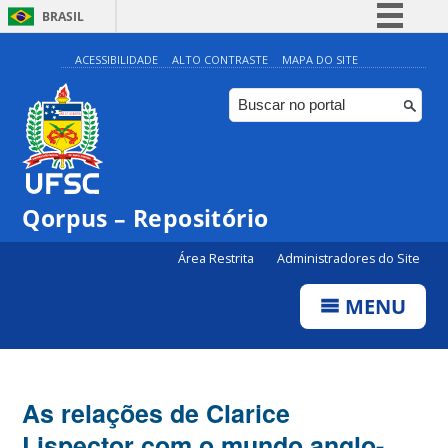
BRASIL
Simplifique!
ACESSIBILIDADE
ALTO CONTRASTE
MAPA DO SITE
Comunica BR
Participe
Acesso à informação
Legislação
Qorpus – Repositório
Canais
Área Restrita
Administradores do Site
MENU
As relações de Clarice
Lispector com o mundo anglo-