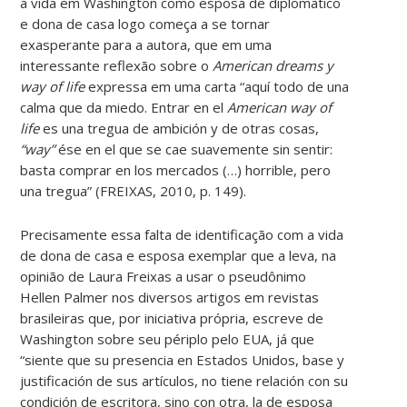
a vida em Washington como esposa de diplomático
e dona de casa logo começa a se tornar
exasperante para a autora, que em uma
interessante reflexão sobre o
American dreams y
way of life
expressa em uma carta “aquí todo de una
calma que da miedo. Entrar en el
American way of
life
es una tregua de ambición y de otras cosas,
“way”
ése en el que se cae suavemente sin sentir:
basta comprar en los mercados (…) horrible, pero
una tregua” (FREIXAS, 2010, p. 149).
Precisamente essa falta de identificação com a vida
de dona de casa e esposa exemplar que a leva, na
opinião de Laura Freixas a usar o pseudônimo
Hellen Palmer nos diversos artigos em revistas
brasileiras que, por iniciativa própria, escreve de
Washington sobre seu périplo pelo EUA, já que
“siente que su presencia en Estados Unidos, base y
justificación de sus artículos, no tiene relación con su
condición de escritora, sino con otra, la de esposa