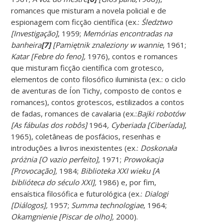
romances que misturam a novela policial e de
espionagem com ficção científica (ex.:
Śledztwo
[Investigação]
, 1959;
Memórias encontradas na
banheira
[7]
[Pamiętnik znaleziony w wannie
, 1961;
Katar [Febre do feno],
1976), contos e romances
que misturam ficção científica com grotesco,
elementos de conto filosófico iluminista (ex.: o ciclo
de aventuras de Íon Tichy, composto de contos e
romances), contos grotescos, estilizados a contos
de fadas, romances de cavalaria (ex.:
Bajki robotów
[As fábulas dos robôs]
1964
, Cyberiada [Ciberíada]
,
1965), coletâneas de posfácios, resenhas e
introduções a livros inexistentes (ex.:
Doskonała
próżnia [O vazio perfeito]
, 1971;
Prowokacja
[Provocação],
1984;
Biblioteka XXI wieku [A
biblióteca do século XXI],
1986) e, por fim,
ensaística filosófica e futurológica (ex.:
Dialogi
[Diálogos],
1957;
Summa technologiae
, 1964;
Okamgnienie [Piscar de olho],
2000).