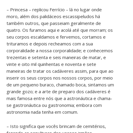
– Princesa – replicou Ferrício – lá no lugar onde
moro, além dos palidáceos escassipeludos há
também outros, que passeiam geralmente de
quatro. Os furamos aqui e acolá até que morram; os
seu corpos escaldamos e fervemos, cortamos e
trituramos e depois recheamos com a sua
corporalidade a nossa corporalidade; e conhecemos
trezentas e setenta e seis maneiras de matar, e
vinte e oito mil quinhentas e noventa e sete
maneiras de tratar os cadáveres assim, para que ao
inserir os seus corpos nos nossos corpos, por meio
de um pequeno buraco, chamado boca, sintamos um
grande gozo; e a arte de preparo dos cadáveres é
mais famosa entre nós que a astronáutica e chama-
se gastronáutica ou gastronomia; embora com
astronomia nada tenha em comum.
– Isto significa que vocês brincam de cemitérios,
fazendo as sepulturas dos vossos irmãos