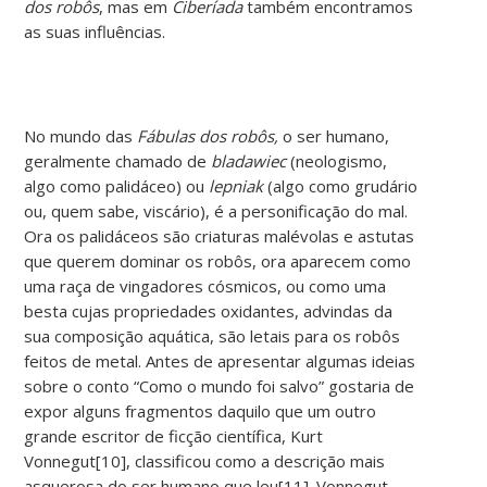
dos robôs
, mas em
Ciberíada
também encontramos
as suas influências.
No mundo das
Fábulas dos robôs,
o ser humano,
geralmente chamado de
bladawiec
(neologismo,
algo como palidáceo) ou
lepniak
(algo como grudário
ou, quem sabe, viscário), é a personificação do mal.
Ora os palidáceos são criaturas malévolas e astutas
que querem dominar os robôs, ora aparecem como
uma raça de vingadores cósmicos, ou como uma
besta cujas propriedades oxidantes, advindas da
sua composição aquática, são letais para os robôs
feitos de metal. Antes de apresentar algumas ideias
sobre o conto “Como o mundo foi salvo” gostaria de
expor alguns fragmentos daquilo que um outro
grande escritor de ficção científica, Kurt
Vonnegut[10], classificou como a descrição mais
asquerosa do ser humano que leu[11]. Vonnegut