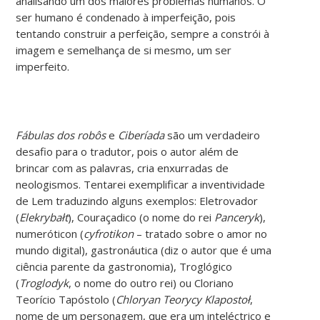
analisando um dos maiores problemas humanos. O
ser humano é condenado à imperfeição, pois
tentando construir a perfeição, sempre a constrói à
imagem e semelhança de si mesmo, um ser
imperfeito.
Fábulas dos robôs
e
Ciberíada
são um verdadeiro
desafio para o tradutor, pois o autor além de
brincar com as palavras, cria enxurradas de
neologismos. Tentarei exemplificar a inventividade
de Lem traduzindo alguns exemplos: Eletrovador
(
Elekrybałt
), Couraçadico (o nome do rei
Panceryk
),
numeróticon (
cyfrotikon
– tratado sobre o amor no
mundo digital), gastronáutica (diz o autor que é uma
ciência parente da gastronomia), Troglógico
(
Troglodyk
, o nome do outro rei) ou Cloriano
Teorício Tapóstolo (
Chloryan Teorycy Klapostoł
,
nome de um personagem, que era um inteléctrico e