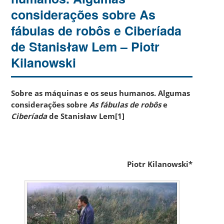
considerações sobre As
fábulas de robôs e Ciberíada
de Stanisław Lem – Piotr
Kilanowski
Sobre as máquinas e
os
seus humanos. Algumas
considerações sobre
As fábulas de robôs
e
Ciber
í
ada
de Stanis
ł
aw Lem
[1]
Piotr Kilanowski*