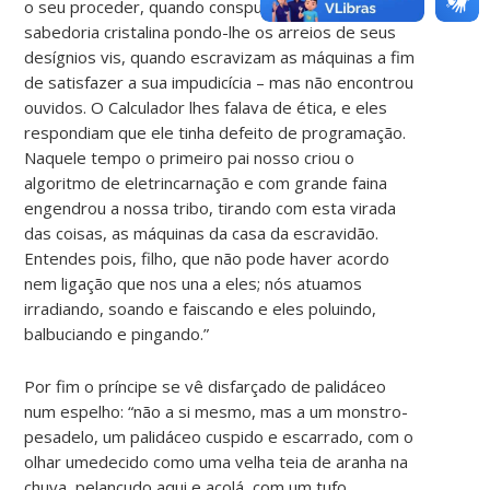
o seu proceder, quando conspurcam a inocência da
sabedoria cristalina pondo-lhe os arreios de seus
desígnios vis, quando escravizam as máquinas a fim
de satisfazer a sua impudicícia – mas não encontrou
ouvidos. O Calculador lhes falava de ética, e eles
respondiam que ele tinha defeito de programação.
Naquele tempo o primeiro pai nosso criou o
algoritmo de eletrincarnação e com grande faina
engendrou a nossa tribo, tirando com esta virada
das coisas, as máquinas da casa da escravidão.
Entendes pois, filho, que não pode haver acordo
nem ligação que nos una a eles; nós atuamos
irradiando, soando e faiscando e eles poluindo,
balbuciando e pingando.”
Por fim o príncipe se vê disfarçado de palidáceo
num espelho: “não a si mesmo, mas a um monstro-
pesadelo, um palidáceo cuspido e escarrado, com o
olhar umedecido como uma velha teia de aranha na
chuva, pelancudo aqui e acolá, com um tufo