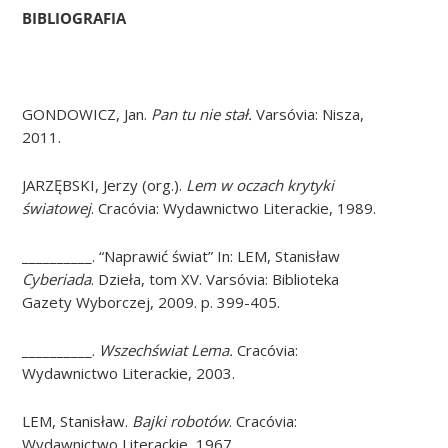
BIBLIOGRAFIA
GONDOWICZ, Jan.
Pan tu nie stał.
Varsóvia: Nisza,
2011.
JARZĘBSKI, Jerzy (org.).
Lem w oczach krytyki
światowej
. Cracóvia: Wydawnictwo Literackie, 1989.
__________. “Naprawić świat” In: LEM, Stanisław
Cyberiada
. Dzieła, tom XV. Varsóvia: Biblioteka
Gazety Wyborczej, 2009. p. 399-405.
__________.
Wszechświat Lema.
Cracóvia:
Wydawnictwo Literackie, 2003.
LEM, Stanisław.
Bajki robotów
. Cracóvia:
Wydawnictwo Literackie, 1967.