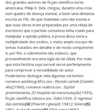
dos grandes autores de ficção científica norte-
americana, Philip K. Dick, chegou, durante uma crise
num quadro de doença mental, a fazer uma denúncia
escrita ao FBI, de que Stanisław Lem não existia e
que suas obras eram preparadas por uma célula de
escritores que o partido comunista tinha criado para
manipular a opinião pública. A prova disso seria a
multiplicidade dos estilos, o muito amplo escopo de
temas tratados em detalhe e de modo competente
e, por fim, o sobrenome não eslávico, que
provavelmente era uma sigla da tal célula. Por mais
que esta história seja surreal serve perfeitamente
para comprovar a versatilidade do autor.
Poderíamos distinguir nela algumas vertentes:
romance autobiográfico (ex.:
Wysoki zamek [Castelo
Alto],
1966)
,
romance realista (ex.:
Szpital
przemienienia, [O hospital da transmutação]
1955),
ficção científica clássica (ex.:
Eden,
1959;
O regresso
das estrelas
[4]
[Powrót z gwiazd,
1961
]; Solaris
[5]
,
1961;
A voz do mestre
[6]
[Głos pana,
1968
]
),