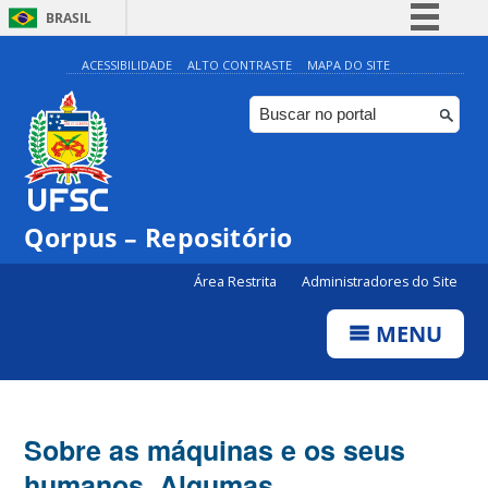
BRASIL
Simplifique!
ACESSIBILIDADE
ALTO CONTRASTE
MAPA DO SITE
Comunica BR
Participe
Acesso à informação
Legislação
Qorpus – Repositório
Canais
Área Restrita
Administradores do Site
MENU
Sobre as máquinas e os seus
humanos. Algumas