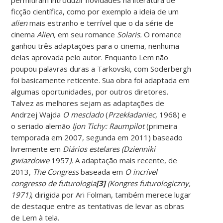
ficção científica, como por exemplo a ideia de um
alien
mais estranho e terrível que o da série de
cinema
Alien,
em seu romance
Solaris.
O romance
ganhou três adaptações para o cinema, nenhuma
delas aprovada pelo autor. Enquanto Lem não
poupou palavras duras a Tarkovski, com Soderbergh
foi basicamente reticente. Sua obra foi adaptada em
algumas oportunidades, por outros diretores.
Talvez as melhores sejam as adaptações de
Andrzej Wajda
O mesclado
(
Przekładaniec,
1968) e
o seriado alemão
Ijon Tichy: Raumpilot
(primeira
temporada em 2007, segunda em 2011) baseado
livremente em
Diários estelares (Dzienniki
gwiazdowe
1957
).
A adaptação mais recente, de
2013,
The Congress
baseada em
O
incrível
congresso de futurologia
[3]
(Kongres futurologiczny,
1971)
, dirigida por Ari Folman, também merece lugar
de destaque entre as tentativas de levar as obras
de Lem à tela.