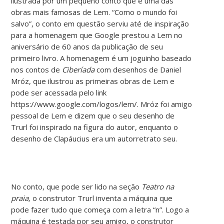
ilustrada por um pequeno conto que é uma das
obras mais famosas de Lem. “Como o mundo foi
salvo”, o conto em questão serviu até de inspiração
para a homenagem que Google prestou a Lem no
aniversário de 60 anos da publicação de seu
primeiro livro. A homenagem é um joguinho baseado
nos contos de
Ciberíada
com desenhos de Daniel
Mróz, que ilustrou as primeiras obras de Lem e
pode ser acessada pelo link
https://www.google.com/logos/lem/. Mróz foi amigo
pessoal de Lem e dizem que o seu desenho de
Trurl foi inspirado na figura do autor, enquanto o
desenho de Clapáucius era um autorretrato seu.
No conto, que pode ser lido na seção
Teatro na
praia,
o construtor Trurl inventa a máquina que
pode fazer tudo que começa com a letra “n”. Logo a
máquina é testada por seu amigo, o construtor