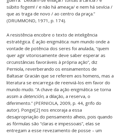
súbito fogem! / e não há ameaça/ e nem há sevícia /
que as traga de novo / ao centro da praça.”
(DRUMMOND, 1971, p. 174).
A resistência encobre o texto de inteligência
estratégica. É ação enigmática: num mundo onde a
vontade de potência dos seres foi anulada, “quem
quer agir vitoriosamente deve saber esperar as
circunstâncias favoráveis à própria ação”, diz
Perniola, reverberando os ensinamentos de
Baltasar Gracián que se referem aos homens, mas a
literatura se encarrega de reenviá-los em favor do
mundo mudo. “A chave da ação enigmática se torna
assim a
detención
, a dilação, a reserva, o
diferimento.” (PERNIOLA, 2009, p. 44, grifo do
autor). Ponge[2] nos encoraja a essa
desapropriação do pensamento alheio, pois quando
as fórmulas são “claras e impessoais”, elas se
entregam a esse revezamento de posse – um