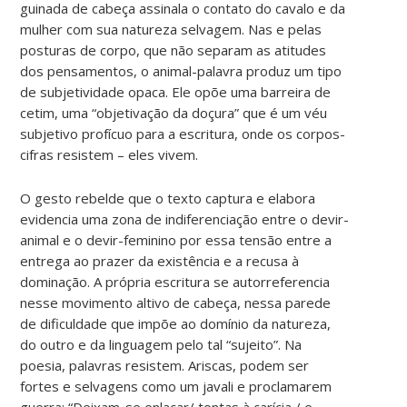
guinada de cabeça assinala o contato do cavalo e da
mulher com sua natureza selvagem. Nas e pelas
posturas de corpo, que não separam as atitudes
dos pensamentos, o animal-palavra produz um tipo
de subjetividade opaca. Ele opõe uma barreira de
cetim, uma “objetivação da doçura” que é um véu
subjetivo profícuo para a escritura, onde os corpos-
cifras resistem – eles vivem.
O gesto rebelde que o texto captura e elabora
evidencia uma zona de indiferenciação entre o devir-
animal e o devir-feminino por essa tensão entre a
entrega ao prazer da existência e a recusa à
dominação. A própria escritura se autorreferencia
nesse movimento altivo de cabeça, nessa parede
de dificuldade que impõe ao domínio da natureza,
do outro e da linguagem pelo tal “sujeito”. Na
poesia, palavras resistem. Ariscas, podem ser
fortes e selvagens como um javali e proclamarem
guerra: “Deixam-se enlaçar/ tontas à carícia / e