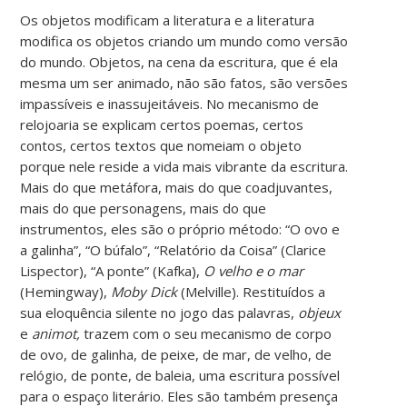
Os objetos modificam a literatura e a literatura
modifica os objetos criando um mundo como versão
do mundo. Objetos, na cena da escritura, que é ela
mesma um ser animado, não são fatos, são versões
impassíveis e inassujeitáveis. No mecanismo de
relojoaria se explicam certos poemas, certos
contos, certos textos que nomeiam o objeto
porque nele reside a vida mais vibrante da escritura.
Mais do que metáfora, mais do que coadjuvantes,
mais do que personagens, mais do que
instrumentos, eles são o próprio método: “O ovo e
a galinha”, “O búfalo”, “Relatório da Coisa” (Clarice
Lispector), “A ponte” (Kafka),
O velho e o mar
(Hemingway),
Moby Dick
(Melville). Restituídos a
sua eloquência silente no jogo das palavras,
objeux
e
animot,
trazem com o seu mecanismo de corpo
de ovo, de galinha, de peixe, de mar, de velho, de
relógio, de ponte, de baleia, uma escritura possível
para o espaço literário. Eles são também presença