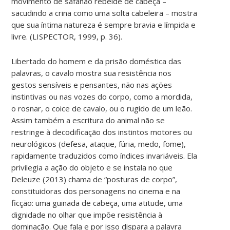
movimento de safanão rebelde de cabeça –
sacudindo a crina como uma solta cabeleira – mostra
que sua íntima natureza é sempre bravia e límpida e
livre. (LISPECTOR, 1999, p. 36).
Libertado do homem e da prisão doméstica das
palavras, o cavalo mostra sua resistência nos
gestos sensíveis e pensantes, não nas ações
instintivas ou nas vozes do corpo, como a mordida,
o rosnar, o coice de cavalo, ou o rugido de um leão.
Assim também a escritura do animal não se
restringe à decodificação dos instintos motores ou
neurológicos (defesa, ataque, fúria, medo, fome),
rapidamente traduzidos como índices invariáveis. Ela
privilegia a ação do objeto e se instala no que
Deleuze (2013) chama de “posturas de corpo”,
constituidoras dos personagens no cinema e na
ficção: uma guinada de cabeça, uma atitude, uma
dignidade no olhar que impõe resistência à
dominação. Que fala e por isso dispara a palavra