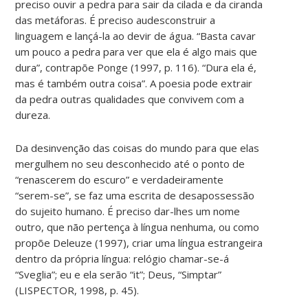
preciso ouvir a pedra para sair da cilada e da ciranda
das metáforas. É preciso audesconstruir a
linguagem e lançá-la ao devir de água. “Basta cavar
um pouco a pedra para ver que ela é algo mais que
dura”, contrapõe Ponge (1997, p. 116). “Dura ela é,
mas é também outra coisa”. A poesia pode extrair
da pedra outras qualidades que convivem com a
dureza.
Da desinvenção das coisas do mundo para que elas
mergulhem no seu desconhecido até o ponto de
“renascerem do escuro” e verdadeiramente
“serem-se”, se faz uma escrita de desapossessão
do sujeito humano. É preciso dar-lhes um nome
outro, que não pertença à língua nenhuma, ou como
propõe Deleuze (1997), criar uma língua estrangeira
dentro da própria língua: relógio chamar-se-á
“Sveglia”; eu e ela serão “it”; Deus, “Simptar”
(LISPECTOR, 1998, p. 45).