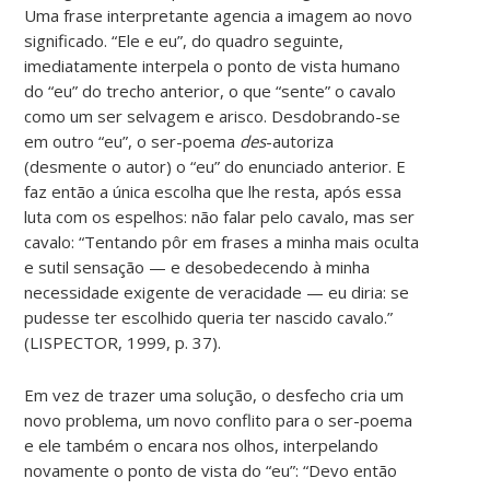
Uma frase interpretante agencia a imagem ao novo
significado. “Ele e eu”, do quadro seguinte,
imediatamente interpela o ponto de vista humano
do “eu” do trecho anterior, o que “sente” o cavalo
como um ser selvagem e arisco. Desdobrando-se
em outro “eu”, o ser-poema
des
-autoriza
(desmente o autor) o “eu” do enunciado anterior. E
faz então a única escolha que lhe resta, após essa
luta com os espelhos: não falar pelo cavalo, mas ser
cavalo: “Tentando pôr em frases a minha mais oculta
e sutil sensação — e desobedecendo à minha
necessidade exigente de veracidade — eu diria: se
pudesse ter escolhido queria ter nascido cavalo.”
(LISPECTOR, 1999, p. 37).
Em vez de trazer uma solução, o desfecho cria um
novo problema, um novo conflito para o ser-poema
e ele também o encara nos olhos, interpelando
novamente o ponto de vista do “eu”: “Devo então