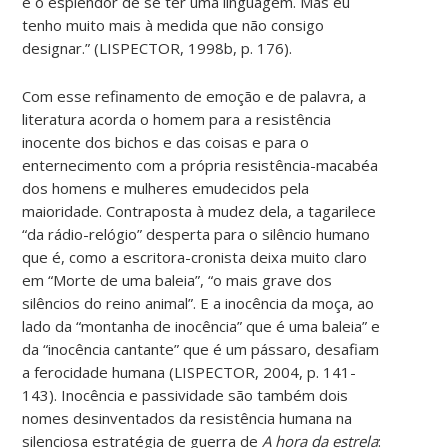
é o esplendor de se ter uma linguagem. Mas eu
tenho muito mais à medida que não consigo
designar.” (LISPECTOR, 1998b, p. 176).
Com esse refinamento de emoção e de palavra, a
literatura acorda o homem para a resistência
inocente dos bichos e das coisas e para o
enternecimento com a própria resistência-macabéa
dos homens e mulheres emudecidos pela
maioridade. Contraposta à mudez dela, a tagarilece
“da rádio-relógio” desperta para o silêncio humano
que é, como a escritora-cronista deixa muito claro
em “Morte de uma baleia”, “o mais grave dos
silêncios do reino animal”. E a inocência da moça, ao
lado da “montanha de inocência” que é uma baleia” e
da “inocência cantante” que é um pássaro, desafiam
a ferocidade humana (LISPECTOR, 2004, p. 141-
143). Inocência e passividade são também dois
nomes desinventados da resistência humana na
silenciosa estratégia de guerra de
A hora da estrela
: