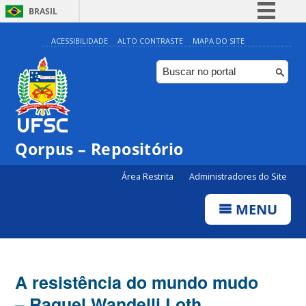
BRASIL
Simplifique!
ACESSIBILIDADE
ALTO CONTRASTE
MAPA DO SITE
Comunica BR
Participe
Acesso à informação
Legislação
Qorpus – Repositório
Canais
Área Restrita
Administradores do Site
MENU
A resistência do mundo mudo
– Raquel Wandelli Loth