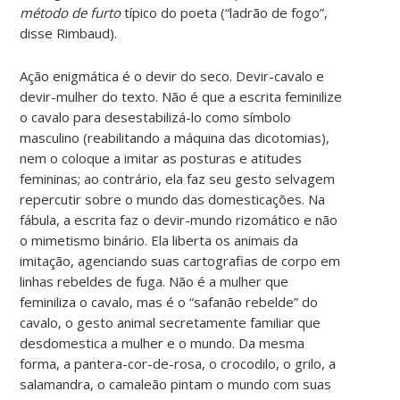
método de furto
típico do poeta (“ladrão de fogo”,
disse Rimbaud).
Ação enigmática é o devir do seco. Devir-cavalo e
devir-mulher do texto. Não é que a escrita feminilize
o cavalo para desestabilizá-lo como símbolo
masculino (reabilitando a máquina das dicotomias),
nem o coloque a imitar as posturas e atitudes
femininas; ao contrário, ela faz seu gesto selvagem
repercutir sobre o mundo das domesticações. Na
fábula, a escrita faz o devir-mundo rizomático e não
o mimetismo binário. Ela liberta os animais da
imitação, agenciando suas cartografias de corpo em
linhas rebeldes de fuga. Não é a mulher que
feminiliza o cavalo, mas é o “safanão rebelde” do
cavalo, o gesto animal secretamente familiar que
desdomestica a mulher e o mundo. Da mesma
forma, a pantera-cor-de-rosa, o crocodilo, o grilo, a
salamandra, o camaleão pintam o mundo com suas