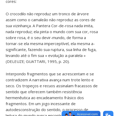
cores:
O crocodilo não reproduz um tronco de árvore
assim como o camaleão não reproduz as cores de
sua vizinhança. A Pantera Cor-de-rosa nada imita,
nada reproduz; ela pinta o mundo com sua cor, rosa
sobre rosa, é o seu devir-mundo, de forma a
tornar-se ela mesma imperceptível, ela mesma a-
significante, fazendo sua ruptura, sua linha de fuga,
levando até o fim sua « evolução a-paralela »
(DELEUZE; GUATTARI, 1995, p. 20).
Interpondo fragmentos que se acrescentam e se
contradizem A narrativa avança num trote lento e
seco. Os tropeços e recuos assinalam fracassos de
sentido que oferecem também resistência
hermenêutica ao encadeamento frásico dos
fragmentos. Em um jogo incessante de
autodesconstrução do sentido, o processo de
leitura do mundo nunca encontra um significado