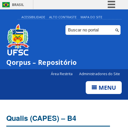
BRASIL
Simplifique!
ACESSIBILIDADE
ALTO CONTRASTE
MAPA DO SITE
Comunica BR
Participe
Acesso à informação
Legislação
Qorpus – Repositório
Canais
Área Restrita
Administradores do Site
MENU
Qualis (CAPES) – B4