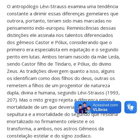
O antropólogo Lévi-Strauss examina uma tendência
constante a dirimir essas diferenças gemelares que
outrora, portanto, teriam sido mais marcadas no
pensamento indo-europeu. Reminiscências dessas
distinções ele assinala nos talentos diferenciados
dos gêmeos Castor e Pólux, considerando que o
primeiro era especialista em equitação e o segundo
perito em lutas. Ambos teriam nascido da mãe Leda,
sendo Castor filho de Tíndaro, e Pólux, do divino
Zeus. As tradições divergem quanto a isso, alguns
os identificam como dois filhos do deus, outras os
remetem a filhos de um progenitor de natureza
dupla, divina e humana, segundo Lévi-Strauss (1993,
207). Mas o mito grego rejeita a diferença entre a
mortalidade de um que deveria habitar uma
sepultura e a imortalidade do segundo que residiria
imortalizado no firmamento celeste e os
transforma, a ambos, nos astros Gêmeos da
constelação estelar e do signo zodíaco.