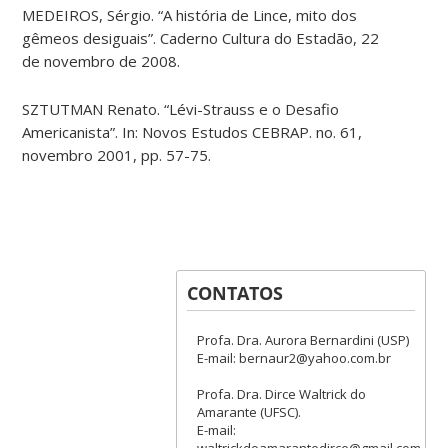
MEDEIROS, Sérgio. “A história de Lince, mito dos
gêmeos desiguais”. Caderno Cultura do Estadão, 22
de novembro de 2008.
SZTUTMAN Renato. “Lévi-Strauss e o Desafio
Americanista”. In: Novos Estudos CEBRAP. no. 61,
novembro 2001, pp. 57-75.
CONTATOS
Profa. Dra. Aurora Bernardini (USP)
E-mail: bernaur2@yahoo.com.br
Profa. Dra. Dirce Waltrick do
Amarante (UFSC).
E-mail:
waltrickdoamarantedirce@gmail.com