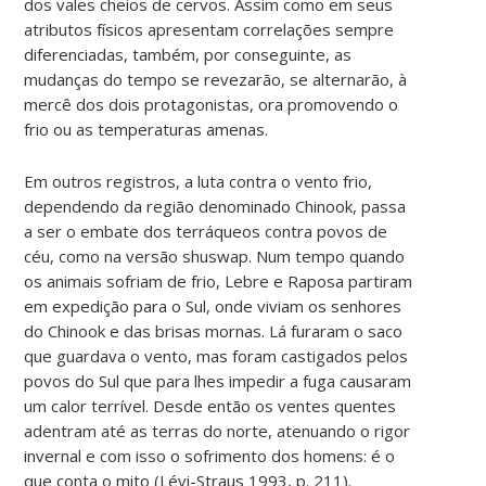
dos vales cheios de cervos. Assim como em seus
atributos físicos apresentam correlações sempre
diferenciadas, também, por conseguinte, as
mudanças do tempo se revezarão, se alternarão, à
mercê dos dois protagonistas, ora promovendo o
frio ou as temperaturas amenas.
Em outros registros, a luta contra o vento frio,
dependendo da região denominado Chinook, passa
a ser o embate dos terráqueos contra povos de
céu, como na versão shuswap. Num tempo quando
os animais sofriam de frio, Lebre e Raposa partiram
em expedição para o Sul, onde viviam os senhores
do Chinook e das brisas mornas. Lá furaram o saco
que guardava o vento, mas foram castigados pelos
povos do Sul que para lhes impedir a fuga causaram
um calor terrível. Desde então os ventes quentes
adentram até as terras do norte, atenuando o rigor
invernal e com isso o sofrimento dos homens: é o
que conta o mito (Lévi-Straus 1993, p. 211).