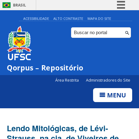
BRASIL
Simplifique!
ACESSIBILIDADE
ALTO CONTRASTE
MAPA DO SITE
Comunica BR
Participe
Acesso à informação
Legislação
Qorpus – Repositório
Canais
Área Restrita
Administradores do Site
MENU
Lendo Mitológicas, de Lévi-
Strauss, na cia. de Viveiros de