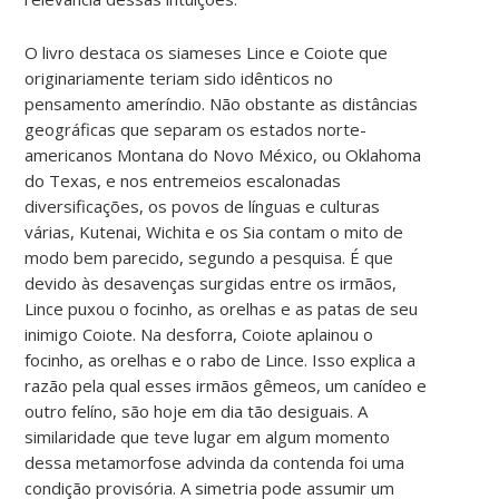
O livro destaca os siameses Lince e Coiote que
originariamente teriam sido idênticos no
pensamento ameríndio. Não obstante as distâncias
geográficas que separam os estados norte-
americanos Montana do Novo México, ou Oklahoma
do Texas, e nos entremeios escalonadas
diversificações, os povos de línguas e culturas
várias, Kutenai, Wichita e os Sia contam o mito de
modo bem parecido, segundo a pesquisa. É que
devido às desavenças surgidas entre os irmãos,
Lince puxou o focinho, as orelhas e as patas de seu
inimigo Coiote. Na desforra, Coiote aplainou o
focinho, as orelhas e o rabo de Lince. Isso explica a
razão pela qual esses irmãos gêmeos, um canídeo e
outro felíno, são hoje em dia tão desiguais. A
similaridade que teve lugar em algum momento
dessa metamorfose advinda da contenda foi uma
condição provisória. A simetria pode assumir um