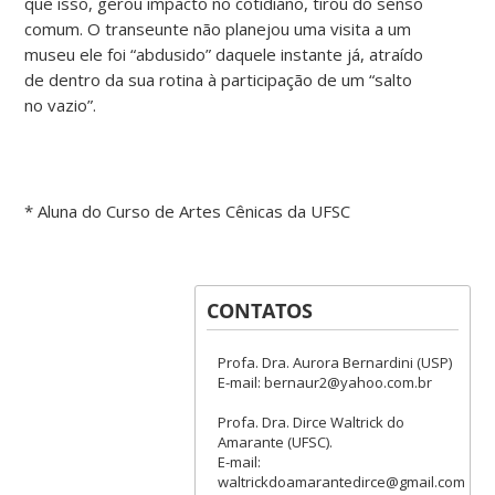
que isso, gerou impacto no cotidiano, tirou do senso
comum. O transeunte não planejou uma visita a um
museu ele foi “abdusido” daquele instante já, atraído
de dentro da sua rotina à participação de um “salto
no vazio”.
* Aluna do Curso de Artes Cênicas da UFSC
CONTATOS
Profa. Dra. Aurora Bernardini (USP)
E-mail: bernaur2@yahoo.com.br
Profa. Dra. Dirce Waltrick do
Amarante (UFSC).
E-mail:
waltrickdoamarantedirce@gmail.com