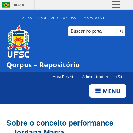
BRASIL
Simplifique!
ACESSIBILIDADE
ALTO CONTRASTE
MAPA DO SITE
Comunica BR
Participe
Acesso à informação
Legislação
Qorpus – Repositório
Canais
Área Restrita
Administradores do Site
MENU
Sobre o conceito performance
– Jordana Marra