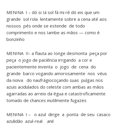
MENINA I – dó si Iá sol fá mi ré dó eis que um
grande sol rola lentamente sobre a cena até aos
nossos pés onde se estende de todo
comprimento e nos Iambe as mãos — como é
bonzinho
MENINA II- a flauta ao Ionge desmonta peça por
peça o jogo de paciência irrigando a cor e
pacientemente inventa o jogo de cena do
grande barco vogando amorosamente nos véus
da noiva do naufrágiocoçando suas pulgas nos
azuis acidulados do celeste com ambas as mãos
agarradas ao arreio da égua e catastroficamente
tomado de chances inutilmente fugazes
MENINA I – o azul dirige a ponta de seu casaco
azulidão azul-real anil