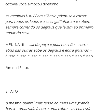
cotovia você almoçou direitinho
as meninas I- II- IV em silêncio põem-se a correr
para todos os lados e a se engalfinharem e sobem
sempre correndo os degraus que levam ao primeiro
andar do casa
MENINA III –
sai do poço e pula no chão
–
corre
atrás das outras sobe os degraus e entra gritando
–
é isso é isso é isso é isso é isso é isso é isso é isso
Fim do 1° ato.
2° ATO
o mesmo quintal mas tendo ao meio uma grande
barca – amarrada à barca uma cabra – a cena está