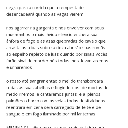
negra para a corrida que a tempestade
desencadeará quando as vagas vierem
nos agarrar na garganta e nos envolver com seus
musaranhos o mais ávido silêncio enchera sua
ânfora de fogo e as asas quebradas do cavalo que
arrasta as tripas sobre a cinza abrirão suas romãs
ao espelho repleto de luas quando por sinais vocês
farão sinal de morder nós todas nos levantaremos
e unharemos
o rosto até sangrar então o mel do transbordará
todas as suas abelhas e fingindo-nos de mortas de
medo riremos e cantaremos juntas e a plenos
pulmões o barco com as velas todas desfraldadas
reentrará em cena será carregado de Ieite e de
sangue e em fogo iluminado por mil lanternas
MENINA IV – diga-me diga-me o raio rirá rirá será