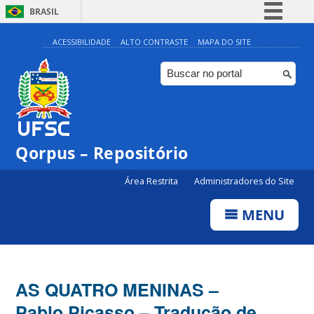
BRASIL
Simplifique!
ACESSIBILIDADE
ALTO CONTRASTE
MAPA DO SITE
Comunica BR
Participe
Acesso à informação
Legislação
Qorpus – Repositório
Canais
Área Restrita
Administradores do Site
MENU
AS QUATRO MENINAS –
Pablo Picasso – Tradução de