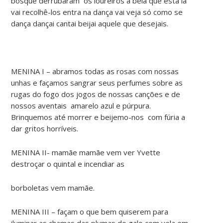
bosque derrubaram os loureiros a bela que está lá
vai recolhê-los entra na dança vai veja só como se
dança dançai cantai beijai aquele que desejais.
MENINA I – abramos todas as rosas com nossas
unhas e façamos sangrar seus perfumes sobre as
rugas do fogo dos jogos de nossas canções e de
nossos aventais amarelo azul e púrpura.
Brinquemos até morrer e beijemo-nos com fúria a
dar gritos horríveis.
MENINA II- mamãe mamãe vem ver Yvette
destroçar o quintal e incendiar as
borboletas vem mamãe.
MENINA III – façam o que bem quiserem para
iluminar as chamas das plumas do galo com vela em