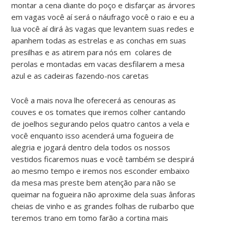
montar a cena diante do poço e disfarçar as árvores
em vagas você aí será o náufrago você o raio e eu a
lua você aí dirá às vagas que levantem suas redes e
apanhem todas as estrelas e as conchas em suas
presilhas e as atirem para nós em colares de
perolas e montadas em vacas desfilarem a mesa
azul e as cadeiras fazendo-nos caretas
Você a mais nova lhe oferecerá as cenouras as
couves e os tomates que iremos colher cantando
de joelhos segurando pelos quatro cantos a vela e
você enquanto isso acenderá uma fogueira de
alegria e jogará dentro dela todos os nossos
vestidos ficaremos nuas e você também se despirá
ao mesmo tempo e iremos nos esconder embaixo
da mesa mas preste bem atenção para não se
queimar na fogueira não aproxime dela suas ânforas
cheias de vinho e as grandes folhas de ruibarbo que
teremos trano em tomo farão a cortina mais