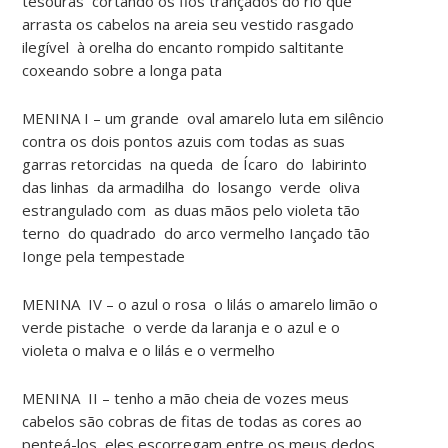
tesouras cortando os fios trançados do rio que
arrasta os cabelos na areia seu vestido rasgado
ilegível à orelha do encanto rompido saltitante
coxeando sobre a longa pata
MENINA I – um grande oval amarelo luta em silêncio
contra os dois pontos azuis com todas as suas
garras retorcidas na queda de Ícaro do labirinto
das linhas da armadilha do losango verde oliva
estrangulado com as duas mãos pelo violeta tão
terno do quadrado do arco vermelho Iançado tão
Ionge pela tempestade
MENINA IV – o azul o rosa o lilás o amarelo limão o
verde pistache o verde da laranja e o azul e o
violeta o malva e o lilás e o vermelho
MENINA II – tenho a mão cheia de vozes meus
cabelos são cobras de fitas de todas as cores ao
penteá-los eles escorregam entre os meus dedos