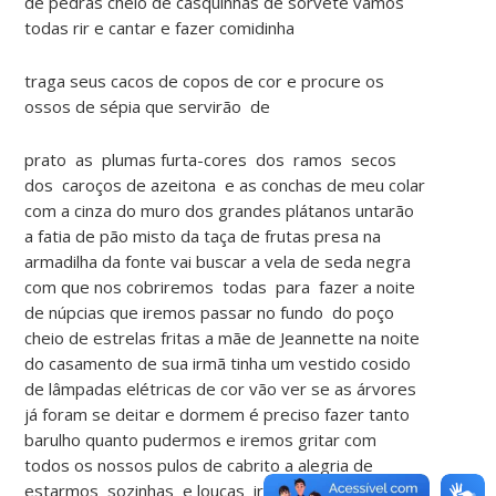
de pedras cheio de casquinhas de sorvete vamos
todas rir e cantar e fazer comidinha
traga seus cacos de copos de cor e procure os
ossos de sépia que servirão de
prato as plumas furta-cores dos ramos secos
dos caroços de azeitona e as conchas de meu colar
com a cinza do muro dos grandes plátanos untarão
a fatia de pão misto da taça de frutas presa na
armadilha da fonte vai buscar a vela de seda negra
com que nos cobriremos todas para fazer a noite
de núpcias que iremos passar no fundo do poço
cheio de estrelas fritas a mãe de Jeannette na noite
do casamento de sua irmã tinha um vestido cosido
de lâmpadas elétricas de cor vão ver se as árvores
já foram se deitar e dormem é preciso fazer tanto
barulho quanto pudermos e iremos gritar com
todos os nossos pulos de cabrito a alegria de
estarmos sozinhas e loucas iremos amarrar a