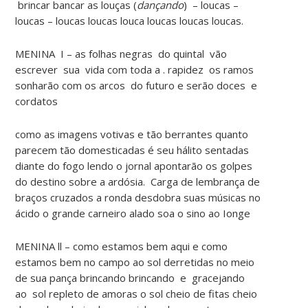
brincar bancar as louças (
dançando
) – loucas –
loucas – loucas loucas louca loucas loucas loucas.
MENINA I – as folhas negras do quintal vão
escrever sua vida com toda a . rapidez os ramos
sonharão com os arcos do futuro e serão doces e
cordatos
como as imagens votivas e tão berrantes quanto
parecem tão domesticadas é seu hálito sentadas
diante do fogo lendo o jornal apontarão os golpes
do destino sobre a ardósia. Carga de lembrança de
braços cruzados a ronda desdobra suas músicas no
ácido o grande carneiro alado soa o sino ao Ionge
MENINA ll – como estamos bem aqui e como
estamos bem no campo ao sol derretidas no meio
de sua pança brincando brincando e gracejando
ao sol repleto de amoras o sol cheio de fitas cheio