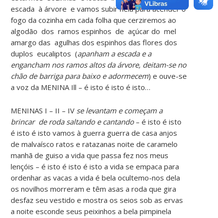
escada à árvore e vamos subir nela para acender o
fogo da cozinha em cada folha que cerziremos ao
algodão dos ramos espinhos de açúcar do mel
amargo das agulhas dos espinhos das flores dos
duplos eucaliptos (
apanham a escada e a
engancham nos ramos altos da árvore, deitam-se no
chão de barriga para baixo e adormecem
) e ouve-se
a voz da MENINA Ill – é isto é isto é isto…
MENINAS I – II – IV
se levantam e começam a
brincar de roda saltando e cantando
– é isto é isto
é isto é isto vamos à guerra guerra de casa anjos
de malvaísco ratos e ratazanas noite de caramelo
manhã de guiso a vida que passa fez nos meus
lençóis – é isto é isto é isto a vida se empaca para
ordenhar as vacas a vida é bela ocultemo-nos dela
os novilhos morreram e têm asas a roda que gira
desfaz seu vestido e mostra os seios sob as ervas
a noite esconde seus peixinhos a bela pimpinela