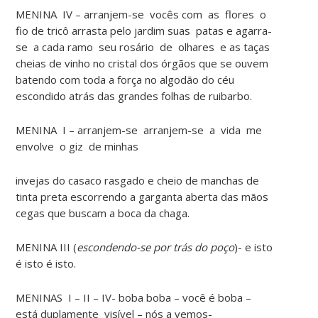
MENINA IV – arranjem-se vocês com as flores o
fio de tricô arrasta pelo jardim suas patas e agarra-
se a cada ramo seu rosário de olhares e as taças
cheias de vinho no cristal dos órgãos que se ouvem
batendo com toda a força no algodão do céu
escondido atrás das grandes folhas de ruibarbo.
MENINA I – arranjem-se arranjem-se a vida me
envolve o giz de minhas
invejas do casaco rasgado e cheio de manchas de
tinta preta escorrendo a garganta aberta das mãos
cegas que buscam a boca da chaga.
MENINA III (
escondendo-se por trás do poço
)- e isto
é isto é isto.
MENINAS I – II – IV- boba boba – você é boba –
está duplamente visível – nós a vemos-