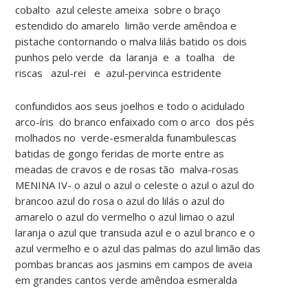
cobalto azul celeste ameixa sobre o braço
estendido do amarelo limão verde amêndoa e
pistache contornando o malva lilás batido os dois
punhos pelo verde da laranja e a toalha de
riscas azul-rei e azul-pervinca estridente
confundidos aos seus joelhos e todo o acidulado
arco-íris do branco enfaixado com o arco dos pés
molhados no verde-esmeralda funambulescas
batidas de gongo feridas de morte entre as
meadas de cravos e de rosas tão malva-rosas
MENINA IV- o azul o azul o celeste o azul o azul do
brancoo azul do rosa o azul do lilás o azul do
amarelo o azul do vermelho o azul limao o azul
laranja o azul que transuda azul e o azul branco e o
azul vermelho e o azul das palmas do azul limão das
pombas brancas aos jasmins em campos de aveia
em grandes cantos verde amêndoa esmeralda