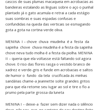
cascos de suas plumas macaqueia em acrobacias as
bandeiras estalando as línguas sobre o aço o punhal
plantado já o gato acumula e retrai a cada estágio
suas sombras e suas espadas confusas e
confundidas na queda das verticais se esmagando
gota a gota na cortina verde oliva.
MENINA I – chove chuva miudinha é a festa da
sapinha chove chuva miudinha é a festa da sapinha
chove neva tudo molha é a festa da piolha. MENINA
II – queria que ela voltasse está faltando sol agora
chove. 0 riso das flores rasga o vestido branco de
xadrez e verde-gris e funde em acrobacias e saltos
de humor o fundo da tela crucificada ás minhas
sandáIias chame-a Jeannette solte grandes gritos
para que ela retome seu Iugar ao sol e tire o fio a
prumo pela parte grossa da luneta
MENINA I – deixe-a fazer sem dizer nada o silêncio
deve pôr seu ovo no canteiro de seu destino feito