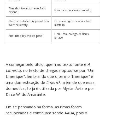
They shot towards the roof and
Foi atirado pra cima e pro lado;
beyond;
The infants trajectory passed him
O passeio ligeiro passou sobre o
over the rectory,
mosteiro,
E caiu bem no lago, de flores
And into a lily-choked pond
forrado
A começar pelo título, quem no texto fonte é
A
Limerick
, no texto de chegada optou-se por “Um
Limerique”, lembrando que o termo “limerique” é
uma domesticação de
limerick
, além de que essa
domesticação já é utilizada por Myrian Ávila e por
Dirce W. do Amarante.
Em se pensando na forma, as rimas foram
recuperadas e continuam sendo AABA, pois o