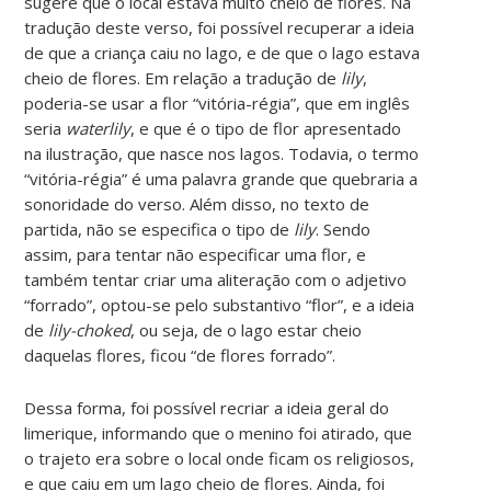
sugere que o local estava muito cheio de flores. Na
tradução deste verso, foi possível recuperar a ideia
de que a criança caiu no lago, e de que o lago estava
cheio de flores. Em relação a tradução de
lily
,
poderia-se usar a flor “vitória-régia”, que em inglês
seria
waterlily
, e que é o tipo de flor apresentado
na ilustração, que nasce nos lagos. Todavia, o termo
“vitória-régia” é uma palavra grande que quebraria a
sonoridade do verso. Além disso, no texto de
partida, não se especifica o tipo de
lily
. Sendo
assim, para tentar não especificar uma flor, e
também tentar criar uma aliteração com o adjetivo
“forrado”, optou-se pelo substantivo “flor”, e a ideia
de
lily-choked
, ou seja, de o lago estar cheio
daquelas flores, ficou “de flores forrado”.
Dessa forma, foi possível recriar a ideia geral do
limerique, informando que o menino foi atirado, que
o trajeto era sobre o local onde ficam os religiosos,
e que caiu em um lago cheio de flores. Ainda, foi