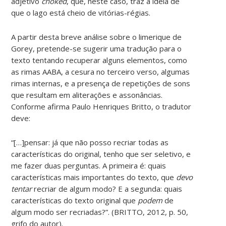
adjetivo
choked
, que, neste caso, traz a ideia de
que o lago está cheio de vitórias-régias.
A partir desta breve análise sobre o limerique de
Gorey, pretende-se sugerir uma tradução para o
texto tentando recuperar alguns elementos, como
as rimas AABA, a cesura no terceiro verso, algumas
rimas internas, e a presença de repetições de sons
que resultam em aliterações e assonâncias.
Conforme afirma Paulo Henriques Britto, o tradutor
deve:
“[…]pensar: já que não posso recriar todas as
características do original, tenho que ser seletivo, e
me fazer duas perguntas. A primeira é: quais
características mais importantes do texto, que
devo
tentar
recriar de algum modo? E a segunda: quais
características do texto original que
podem
de
algum modo ser recriadas?”. (BRITTO, 2012, p. 50,
grifo do autor).