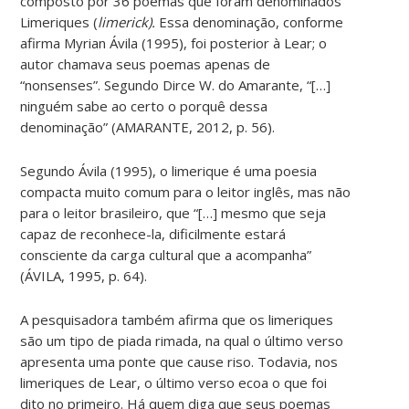
composto por 36 poemas que foram denominados
Limeriques (
limerick).
Essa denominação, conforme
afirma Myrian Ávila (1995), foi posterior à Lear; o
autor chamava seus poemas apenas de
“nonsenses”. Segundo Dirce W. do Amarante, “[…]
ninguém sabe ao certo o porquê dessa
denominação” (AMARANTE, 2012, p. 56).
Segundo Ávila (1995), o limerique é uma poesia
compacta muito comum para o leitor inglês, mas não
para o leitor brasileiro, que “[…] mesmo que seja
capaz de reconhece-la, dificilmente estará
consciente da carga cultural que a acompanha”
(ÁVILA, 1995, p. 64).
A pesquisadora também afirma que os limeriques
são um tipo de piada rimada, na qual o último verso
apresenta uma ponte que cause riso. Todavia, nos
limeriques de Lear, o último verso ecoa o que foi
dito no primeiro. Há quem diga que seus poemas