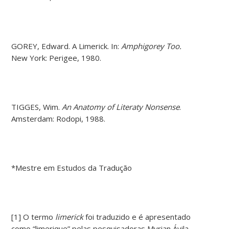
GOREY, Edward. A Limerick. In:
Amphigorey Too.
New York: Perigee, 1980.
TIGGES, Wim.
An Anatomy of Literaty Nonsense
.
Amsterdam: Rodopi, 1988.
*Mestre em Estudos da Tradução
[1] O termo
limerick
foi traduzido e é apresentado
como “limerique” pelas pesquisadoras Myrian Ávila