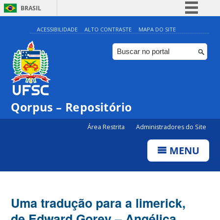
BRASIL
Simplifique!
ACESSIBILIDADE
ALTO CONTRASTE
MAPA DO SITE
Comunica BR
Participe
Acesso à informação
Legislação
Qorpus – Repositório
Canais
Área Restrita
Administradores do Site
MENU
Uma tradução para a limerick,
de Edward Gorey – Angélica