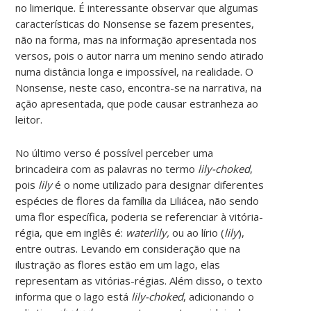
no limerique. É interessante observar que algumas
características do Nonsense se fazem presentes,
não na forma, mas na informação apresentada nos
versos, pois o autor narra um menino sendo atirado
numa distância longa e impossível, na realidade. O
Nonsense, neste caso, encontra-se na narrativa, na
ação apresentada, que pode causar estranheza ao
leitor.
No último verso é possível perceber uma
brincadeira com as palavras no termo
lily-choked
,
pois
lily
é o nome utilizado para designar diferentes
espécies de flores da família da Liliácea, não sendo
uma flor específica, poderia se referenciar à vitória-
régia, que em inglês é:
waterlily,
ou ao lírio (
lily
),
entre outras. Levando em consideração que na
ilustração as flores estão em um lago, elas
representam as vitórias-régias. Além disso, o texto
informa que o lago está
lily-choked
, adicionando o