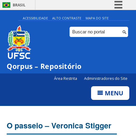
BRASIL
Simplifique!
ACESSIBILIDADE
ALTO CONTRASTE
MAPA DO SITE
Comunica BR
Participe
Acesso à informação
Legislação
Qorpus – Repositório
Canais
Área Restrita
Administradores do Site
MENU
O passeio – Veronica Stigger