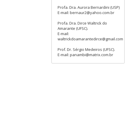
Profa. Dra. Aurora Bernardini (USP)
E-mail: bernaur2@yahoo.com.br
Profa. Dra. Dirce Waltrick do
Amarante (UFSC).
E-mail:
waltrickdoamarantedirce@gmail.com
Prof. Dr. Sérgio Medeiros (UFSC).
E-mail: panambi@matrix.com.br