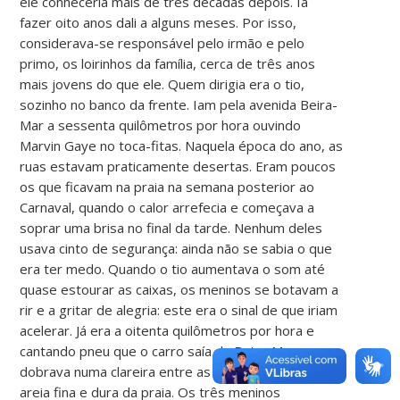
ele conheceria mais de três décadas depois. Ia
fazer oito anos dali a alguns meses. Por isso,
considerava-se responsável pelo irmão e pelo
primo, os loirinhos da família, cerca de três anos
mais jovens do que ele. Quem dirigia era o tio,
sozinho no banco da frente. Iam pela avenida Beira-
Mar a sessenta quilômetros por hora ouvindo
Marvin Gaye no toca-fitas. Naquela época do ano, as
ruas estavam praticamente desertas. Eram poucos
os que ficavam na praia na semana posterior ao
Carnaval, quando o calor arrefecia e começava a
soprar uma brisa no final da tarde. Nenhum deles
usava cinto de segurança: ainda não se sabia o que
era ter medo. Quando o tio aumentava o som até
quase estourar as caixas, os meninos se botavam a
rir e a gritar de alegria: este era o sinal de que iriam
acelerar. Já era a oitenta quilômetros por hora e
cantando pneu que o carro saía da Beira-Mar,
dobrava numa clareira entre as dunas e ganhava a
areia fina e dura da praia. Os três meninos