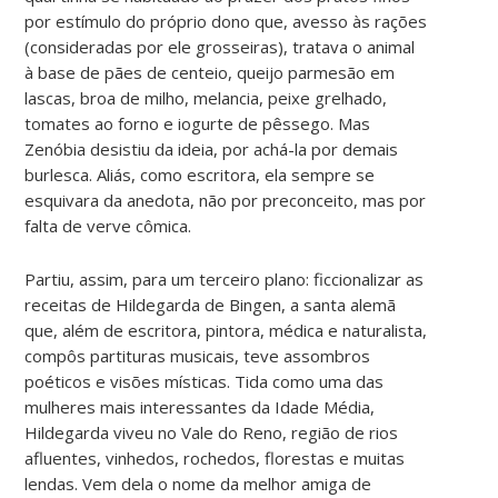
por estímulo do próprio dono que, avesso às rações
(consideradas por ele grosseiras), tratava o animal
à base de pães de centeio, queijo parmesão em
lascas, broa de milho, melancia, peixe grelhado,
tomates ao forno e iogurte de pêssego. Mas
Zenóbia desistiu da ideia, por achá-la por demais
burlesca. Aliás, como escritora, ela sempre se
esquivara da anedota, não por preconceito, mas por
falta de verve cômica.
Partiu, assim, para um terceiro plano: ficcionalizar as
receitas de Hildegarda de Bingen, a santa alemã
que, além de escritora, pintora, médica e naturalista,
compôs partituras musicais, teve assombros
poéticos e visões místicas. Tida como uma das
mulheres mais interessantes da Idade Média,
Hildegarda viveu no Vale do Reno, região de rios
afluentes, vinhedos, rochedos, florestas e muitas
lendas. Vem dela o nome da melhor amiga de