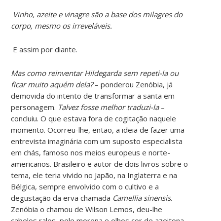
Vinho, azeite e vinagre são a base dos milagres do
corpo, mesmo os irreveláveis.
E assim por diante.
Mas como reinventar Hildegarda sem repeti-la ou
ficar muito aquém dela?
– ponderou Zenóbia, já
demovida do intento de transformar a santa em
personagem.
Talvez fosse melhor traduzi-la
–
concluiu. O que estava fora de cogitação naquele
momento. Ocorreu-lhe, então, a ideia de fazer uma
entrevista imaginária com um suposto especialista
em chás, famoso nos meios europeus e norte-
americanos. Brasileiro e autor de dois livros sobre o
tema, ele teria vivido no Japão, na Inglaterra e na
Bélgica, sempre envolvido com o cultivo e a
degustação da erva chamada
Camellia sinensis
.
Zenóbia o chamou de Wilson Lemos, deu-lhe
cabelos ralos, pele morena e olhos cor de azeitona.