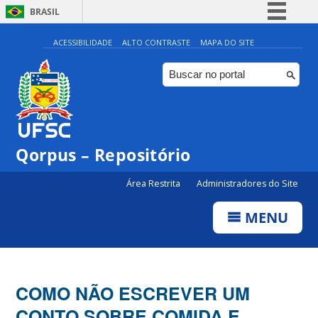
BRASIL
Simplifique!
ACESSIBILIDADE
ALTO CONTRASTE
MAPA DO SITE
Comunica BR
Participe
Acesso à informação
Legislação
Qorpus – Repositório
Canais
Área Restrita
Administradores do Site
MENU
COMO NÃO ESCREVER UM
CONTO SOBRE COMIDA E