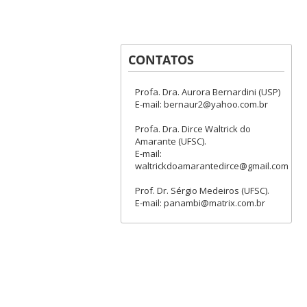
CONTATOS
Profa. Dra. Aurora Bernardini (USP)
E-mail: bernaur2@yahoo.com.br
Profa. Dra. Dirce Waltrick do
Amarante (UFSC).
E-mail:
waltrickdoamarantedirce@gmail.com
Prof. Dr. Sérgio Medeiros (UFSC).
E-mail: panambi@matrix.com.br