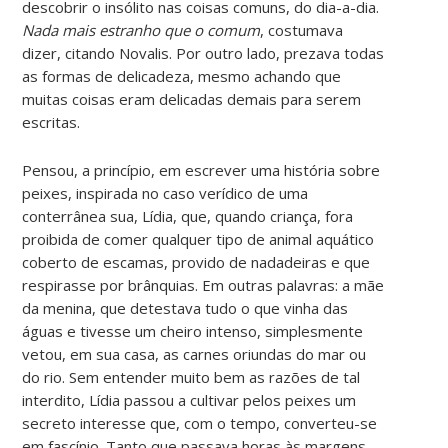
descobrir o insólito nas coisas comuns, do dia-a-dia.
Nada mais estranho que o comum
, costumava
dizer, citando Novalis. Por outro lado, prezava todas
as formas de delicadeza, mesmo achando que
muitas coisas eram delicadas demais para serem
escritas.
Pensou, a princípio, em escrever uma história sobre
peixes, inspirada no caso verídico de uma
conterrânea sua, Lídia, que, quando criança, fora
proibida de comer qualquer tipo de animal aquático
coberto de escamas, provido de nadadeiras e que
respirasse por brânquias. Em outras palavras: a mãe
da menina, que detestava tudo o que vinha das
águas e tivesse um cheiro intenso, simplesmente
vetou, em sua casa, as carnes oriundas do mar ou
do rio. Sem entender muito bem as razões de tal
interdito, Lídia passou a cultivar pelos peixes um
secreto interesse que, com o tempo, converteu-se
em fascínio. Tanto que passava horas às margens