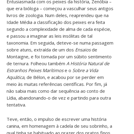
Entusiasmada com os peixes da história, Zenóbia –
que era bióloga – começou a vasculhar seus antigos
livros de zoologia. Num deles, reaprendeu que na
Idade Média a classificação dos peixes era feita
segundo a complexidade de alma de cada espécie,
e passou a imaginar as leis insólitas de tal
taxonomia. Em seguida, deteve-se numa passagem
sobre atuns, extraída de um dos
Ensaios
de
Montaigne, e foi tomada por um súbito sentimento
de ternura. Folheou também
A História Natural de
Estranhos Peixes Marítimos
e o
Sobre a Vida
Aquática
, de Bélon, e acabou por se perder em
meio às muitas referências científicas. Por fim, já
não sabia mais como dar sequência ao conto de
Lídia, abandonando-o de vez e partindo para outra
tentativa.
Teve, então, o impulso de escrever uma história
canina, em homenagem à cadela de seu sobrinho, a
qual tinha se habituado ao prazer dos pratos finos