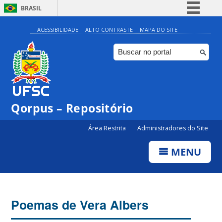
BRASIL
Simplifique!
ACESSIBILIDADE
ALTO CONTRASTE
MAPA DO SITE
Comunica BR
Participe
Acesso à informação
Legislação
Qorpus – Repositório
Canais
Área Restrita
Administradores do Site
MENU
Poemas de Vera Albers