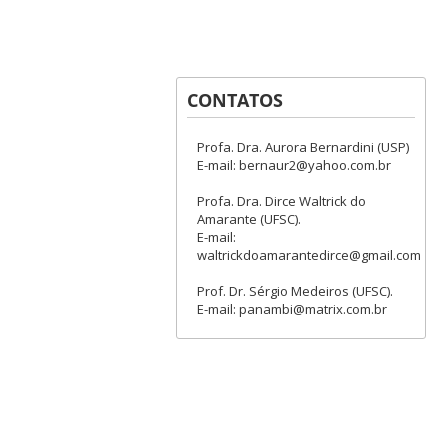
CONTATOS
Profa. Dra. Aurora Bernardini (USP)
E-mail: bernaur2@yahoo.com.br
Profa. Dra. Dirce Waltrick do
Amarante (UFSC).
E-mail:
waltrickdoamarantedirce@gmail.com
Prof. Dr. Sérgio Medeiros (UFSC).
E-mail: panambi@matrix.com.br