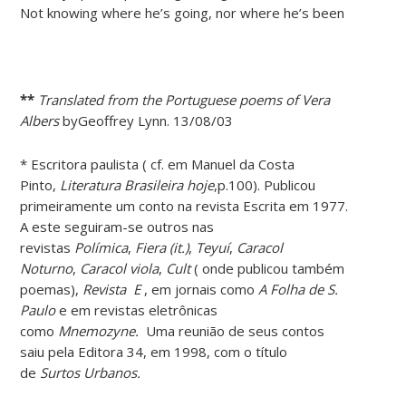
Not knowing where he’s going, nor where he’s been
**
Translated from the Portuguese poems of Vera
Albers
byGeoffrey Lynn. 13/08/03
* Escritora paulista ( cf. em Manuel da Costa
Pinto,
Literatura Brasileira hoje
,p.100). Publicou
primeiramente um conto na revista Escrita em 1977.
A este seguiram-se outros nas
revistas
Polímica
,
Fiera (it.)
,
Teyuí
,
Caracol
Noturno
,
Caracol viola
,
Cult
( onde publicou também
poemas),
Revista
E
, em jornais como
A Folha de S.
Paulo
e em revistas eletrônicas
como
Mnemozyne.
Uma reunião de seus contos
saiu pela Editora 34, em 1998, com o título
de
Surtos Urbanos.