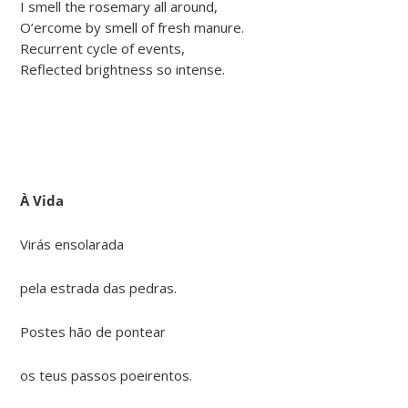
I smell the rosemary all around,
O’ercome by smell of fresh manure.
Recurrent cycle of events,
Reflected brightness so intense.
À Vida
Virás ensolarada
pela estrada das pedras.
Postes hão de pontear
os teus passos poeirentos.