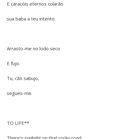
E caracóis eternos colarão
sua baba a teu intento.
Arrasto-me no lodo seco
E fujo.
Tu, cão sabujo,
segues-me.
TO LIFE**
There’s sunlight on that rocky road,