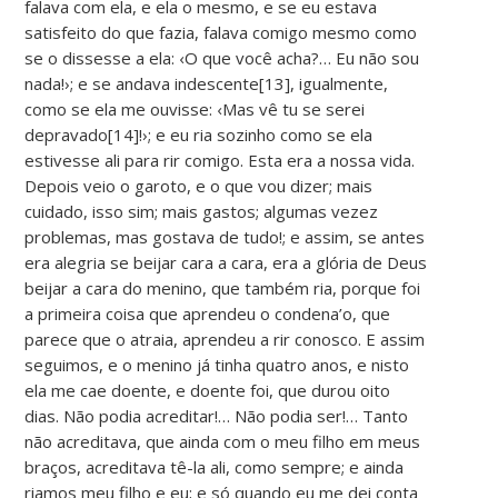
falava com ela, e ela o mesmo, e se eu estava
satisfeito do que fazia, falava comigo mesmo como
se o dissesse a ela: ‹O que você acha?… Eu não sou
nada!›; e se andava indescente[13], igualmente,
como se ela me ouvisse: ‹Mas vê tu se serei
depravado[14]!›; e eu ria sozinho como se ela
estivesse ali para rir comigo. Esta era a nossa vida.
Depois veio o garoto, e o que vou dizer; mais
cuidado, isso sim; mais gastos; algumas vezez
problemas, mas gostava de tudo!; e assim, se antes
era alegria se beijar cara a cara, era a glória de Deus
beijar a cara do menino, que também ria, porque foi
a primeira coisa que aprendeu o condena’o, que
parece que o atraia, aprendeu a rir conosco. E assim
seguimos, e o menino já tinha quatro anos, e nisto
ela me cae doente, e doente foi, que durou oito
dias. Não podia acreditar!… Não podia ser!… Tanto
não acreditava, que ainda com o meu filho em meus
braços, acreditava tê-la ali, como sempre; e ainda
riamos meu filho e eu; e só quando eu me dei conta