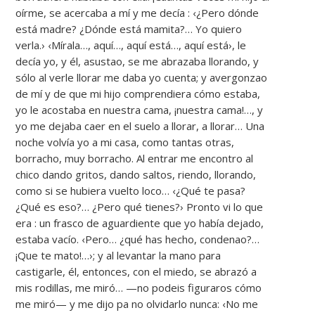
oírme, se acercaba a mí y me decía : ‹¿Pero dónde
está madre? ¿Dónde está mamita?… Yo quiero
verla.› ‹Mírala…, aquí…, aquí está…, aquí está›, le
decía yo, y él, asustao, se me abrazaba llorando, y
sólo al verle llorar me daba yo cuenta; y avergonzao
de mí y de que mi hijo comprendiera cómo estaba,
yo le acostaba en nuestra cama, ¡nuestra cama!…, y
yo me dejaba caer en el suelo a llorar, a llorar… Una
noche volvía yo a mi casa, como tantas otras,
borracho, muy borracho. Al entrar me encontro al
chico dando gritos, dando saltos, riendo, llorando,
como si se hubiera vuelto loco… ‹¿Qué te pasa?
¿Qué es eso?… ¿Pero qué tienes?› Pronto vi lo que
era : un frasco de aguardiente que yo había dejado,
estaba vacío. ‹Pero… ¿qué has hecho, condenao?…
¡Que te mato!…›; y al levantar la mano para
castigarle, él, entonces, con el miedo, se abrazó a
mis rodillas, me miró… —no podeis figuraros cómo
me miró— y me dijo pa no olvidarlo nunca: ‹No me