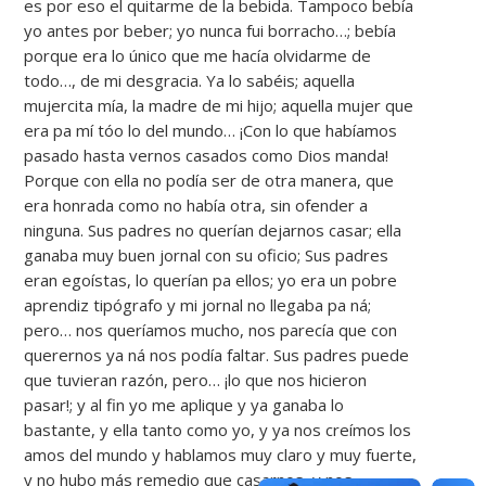
es por eso el quitarme de la bebida. Tampoco bebía
yo antes por beber; yo nunca fui borracho…; bebía
porque era lo único que me hacía olvidarme de
todo…, de mi desgracia. Ya lo sabéis; aquella
mujercita mía, la madre de mi hijo; aquella mujer que
era pa mí tóo lo del mundo… ¡Con lo que habíamos
pasado hasta vernos casados como Dios manda!
Porque con ella no podía ser de otra manera, que
era honrada como no había otra, sin ofender a
ninguna. Sus padres no querían dejarnos casar; ella
ganaba muy buen jornal con su oficio; Sus padres
eran egoístas, lo querían pa ellos; yo era un pobre
aprendiz tipógrafo y mi jornal no llegaba pa ná;
pero… nos queríamos mucho, nos parecía que con
querernos ya ná nos podía faltar. Sus padres puede
que tuvieran razón, pero… ¡lo que nos hicieron
pasar!; y al fin yo me aplique y ya ganaba lo
bastante, y ella tanto como yo, y ya nos creímos los
amos del mundo y hablamos muy claro y muy fuerte,
y no hubo más remedio que casarnos, y nos