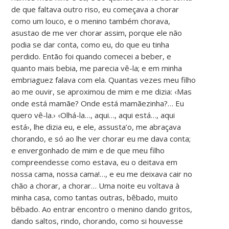
de que faltava outro riso, eu começava a chorar
como um louco, e o menino também chorava,
asustao de me ver chorar assim, porque ele não
podia se dar conta, como eu, do que eu tinha
perdido. Então foi quando comecei a beber, e
quanto mais bebia, me parecia vê-la; e em minha
embriaguez falava com ela. Quantas vezes meu filho
ao me ouvir, se aproximou de mim e me dizia: ‹Mas
onde está mamãe? Onde está mamãezinha?… Eu
quero vê-la.› ‹Olhá-la…, aqui…, aqui está…, aqui
está›, lhe dizia eu, e ele, assusta’o, me abraçava
chorando, e só ao lhe ver chorar eu me dava conta;
e envergonhado de mim e de que meu filho
compreendesse como estava, eu o deitava em
nossa cama, nossa cama!…, e eu me deixava cair no
chão a chorar, a chorar… Uma noite eu voltava à
minha casa, como tantas outras, bêbado, muito
bêbado. Ao entrar encontro o menino dando gritos,
dando saltos, rindo, chorando, como si houvesse