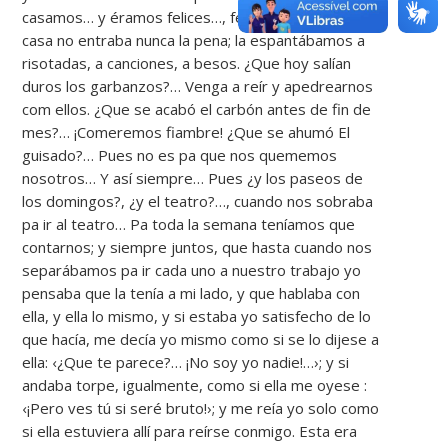
casamos… y éramos felices…, felices… En nuestra
casa no entraba nunca la pena; la espantábamos a
risotadas, a canciones, a besos. ¿Que hoy salían
duros los garbanzos?… Venga a reír y apedrearnos
com ellos. ¿Que se acabó el carbón antes de fin de
mes?… ¡Comeremos fiambre! ¿Que se ahumó El
guisado?… Pues no es pa que nos quememos
nosotros… Y así siempre… Pues ¿y los paseos de
los domingos?, ¿y el teatro?…, cuando nos sobraba
pa ir al teatro… Pa toda la semana teníamos que
contarnos; y siempre juntos, que hasta cuando nos
separábamos pa ir cada uno a nuestro trabajo yo
pensaba que la tenía a mi lado, y que hablaba con
ella, y ella lo mismo, y si estaba yo satisfecho de lo
que hacía, me decía yo mismo como si se lo dijese a
ella: ‹¿Que te parece?… ¡No soy yo nadie!…›; y si
andaba torpe, igualmente, como si ella me oyese :
‹¡Pero ves tú si seré bruto!›; y me reía yo solo como
si ella estuviera allí para reírse conmigo. Esta era