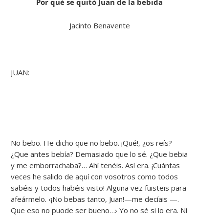
Por qué se quitó Juan de la bebida
Jacinto Benavente
JUAN:
No bebo. He dicho que no bebo. ¡Qué!, ¿os reís?
¿Que antes bebía? Demasiado que lo sé. ¿Que bebia
y me emborrachaba?… Ahí tenéis. Así era. ¡Cuántas
veces he salido de aquí con vosotros como todos
sabéis y todos habéis visto! Alguna vez fuisteis para
afeármelo. ‹¡No bebas tanto, Juan!—me decíais —.
Que eso no puode ser bueno…› Yo no sé si lo era. Ni