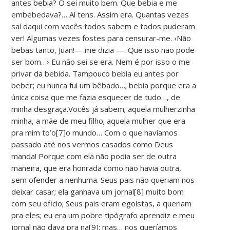
antes bebia? O sei muito bem. Que bebia e me
embebedava?… Aí tens. Assim era. Quantas vezes
saí daqui com vocês todos sabem e todos puderam
ver! Algumas vezes fostes para censurar-me. ‹Não
bebas tanto, Juan!— me dizia —. Que isso não pode
ser bom…› Eu não sei se era. Nem é por isso o me
privar da bebida. Tampouco bebia eu antes por
beber; eu nunca fui um bêbado…; bebia porque era a
única coisa que me fazia esquecer de tudo…, de
minha desgraça.Vocês já sabem; aquela mulherzinha
minha, a mãe de meu filho; aquela mulher que era
pra mim to’o[7]o mundo… Com o que havíamos
passado até nos vermos casados como Deus
manda! Porque com ela não podia ser de outra
maneira, que era honrada como não havia outra,
sem ofender a nenhuma. Seus pais não queriam nos
deixar casar; ela ganhava um jornal[8] muito bom
com seu oficio; Seus pais eram egoístas, a queriam
pra eles; eu era um pobre tipógrafo aprendiz e meu
jornal não dava pra na[9]; mas… nos queríamos