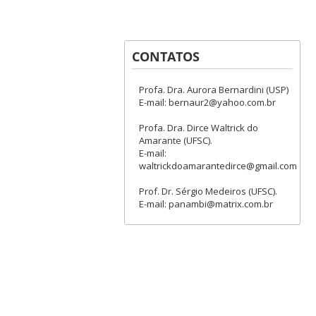
CONTATOS
Profa. Dra. Aurora Bernardini (USP)
E-mail: bernaur2@yahoo.com.br
Profa. Dra. Dirce Waltrick do
Amarante (UFSC).
E-mail:
waltrickdoamarantedirce@gmail.com
Prof. Dr. Sérgio Medeiros (UFSC).
E-mail: panambi@matrix.com.br