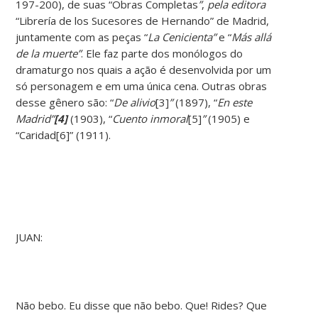
197-200), de suas “Obras Completas
”
,
pela editora
“Librería de los Sucesores de Hernando” de Madrid,
juntamente com as peças “
La Cenicienta
”
e “
Más allá
de la muerte
”
. Ele faz parte dos monólogos do
dramaturgo nos quais a ação é desenvolvida por um
só personagem e em uma única cena. Outras obras
desse gênero são: “
De alivio
[3]
”
(1897), “
En este
Madrid
”
[4]
(1903), “
Cuento inmoral
[5]
”
(1905) e
“Caridad[6]” (1911).
JUAN:
Não bebo. Eu disse que não bebo. Que! Rides? Que