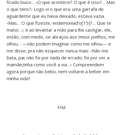
ficado louco… ‹O que acontece? O que é isso?… Mas
o que tens?› Logo vi o que era: uma garrafa de
aguardente que eu havia deixado, estava vazia.
‹Mas… O que fizeste, endemoniad’o[15]?… Que te
mato!…›; e ao levantar a mão para lhe castigar, ele,
então, com medo, se abraçou aos meus joelhos, me
olhou… —não podem imaginar como me olhou— e
me disse, pra não esquecer nunca mais: ‹Não me
bata, pai; não foi por nada de errado; foi por ver a
mamãezinha como você a via…› Compreendem
agora porque não bebo, nem voltarei a beber em
minha vida?
FIM