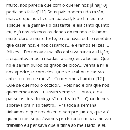
muito, nos parecia que com o querer-nos já na[10]
podia nos faltar[11]. Seus pais podem tido razão,
mas… o que nos fizeram passar!; E ao fim eu me
apliquei e já ganhava o bastante, e ela tanto quanto
eu, e já nos críamos os donos do mundo e falamos
muito claro e muito forte, e não havia outro remédio
que casar-nos, e nos casamos… e éramos felizes…,
felizes… Em nossa casa não entrava nunca a aflição;
a espantávamos a risadas, a canções, a beijos. Que
hoje saíram duros os grãos de bico?… Venha a rir e
nos apedrejar com eles. Que se acabou o carvão
antes do fim de mês?… Comeremos fiambre[12]!
Que se queimou o cozido?… Pois não é pra que nos
queimemos nós… E assim sempre… Então, e os
passeios dos domingos? e o teatro?…, Quando nos
sobrava pra ir ao teatro… Pra toda a semana
tínhamos o que nos dizer; e sempre juntos, que até
quando nos separávamos pra ir cada um para nosso
trabalho eu pensava que a tinha ao meu lado, e eu