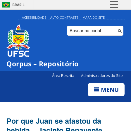
BRASIL
Simplifique!
ACESSIBILIDADE
ALTO CONTRASTE
MAPA DO SITE
Comunica BR
Participe
Acesso à informação
Legislação
Qorpus – Repositório
Canais
Área Restrita
Administradores do Site
MENU
Por que Juan se afastou da
bebida – Jacinto Benavente –