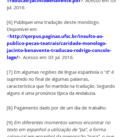
Traducao-JacintoBenavente.pdf
>. Acesso em: 03
jul. 2016.
[6] Publiquei uma tradução deste monólogo.
Disponível em:
<
http://qorpus.paginas.ufsc.br/insulto-ao-
publico-pecas-teatrais/caridade-monologo-
jacinto-benavente-traducao-rodrigo-concole-
lage/
>. Acesso em: 03 jul. 2016.
[7] Em algumas regiões de língua espanhola o “d” é
suprimido no final de algumas palavras,
característica que foi mantida na tradução. Segundo
alguns é uma pronúncia típica da Andaluzia.
[8] Pagamento dado por de um dia de trabalho.
[9]
Em diferentes momentos vamos encontrar no
texto em espanhol a utilização de “pa”, a forma
coloquial em espanhol da preposição “para”, o que