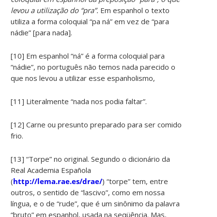
levou a utilização do “pra”.
Em espanhol o texto
utiliza a forma coloquial “pa ná” em vez de “para
nádie” [para nada].
[10] Em espanhol “ná” é a forma coloquial para
“nádie”, no português não temos nada parecido o
que nos levou a utilizar esse espanholismo,
[11] Literalmente “nada nos podia faltar”.
[12] Carne ou presunto preparado para ser comido
frio.
[13] “Torpe” no original. Segundo o dicionário da
Real Academia Española
(
http://lema.rae.es/drae/
) “torpe” tem, entre
outros, o sentido de “lascivo”, como em nossa
língua, e o de “rude”, que é um sinônimo da palavra
“bruto” em espanhol, usada na seqüência. Mas,