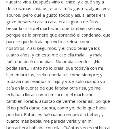
nuestra vida. Después vino el chico, y a qué voy a
deciros; más cuidaos, eso sí; más gastos; alguna vez
apuros, ¡pero qué a gusto todo!; y así, si antes era
gozo besarse cara a cara, era la gloria de Dios
besar la cara del muchacho, que también se reía,
porque es lo primero que aprendió el condenao, que
parece que lo traía aprendió a reírse como
nosotros. Y así seguimos, y el chico tenía ya los
cuatro años, y en esto me cae ella mala…, y mala
fué, que duró ocho días. ¡No podia creerlo!… ¡No
podía ser!… Tanto no lo creía, que todavía con mi
hijo en brazos, creía tenerla allí, como siempre; y
todavía nos reíamos mi hijo y yo; y sólo cuando yo
caía en la cuenta de que faltaba otra risa, yo me
echaba a llorar como um loco, y el muchacho
también lloraba, asustao de verme llorar así, porque
él no podía darse cuenta, como yo, de lo que había
perdido. Entonces fué cuando empecé a beber, y
cuanto más bebía, me parecía verla; y en mi
borrachera hablaba con ella. ¡Cuántas veces mi hijo al