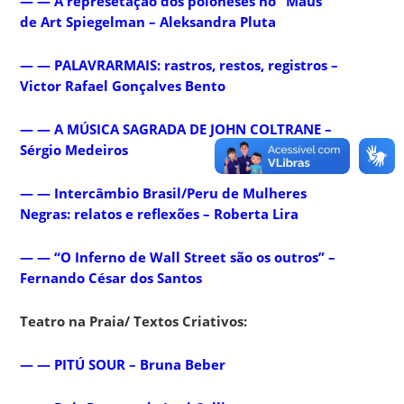
— — A represetação dos poloneses no “Maus”
de Art Spiegelman – Aleksandra Pluta
— — PALAVRARMAIS: rastros, restos, registros –
Victor Rafael Gonçalves Bento
— — A MÚSICA SAGRADA DE JOHN COLTRANE –
Sérgio Medeiros
— — Intercâmbio Brasil/Peru de Mulheres
Negras: relatos e reflexões – Roberta Lira
— — “O Inferno de Wall Street são os outros” –
Fernando César dos Santos
Teatro na Praia/ Textos Criativos:
— — PI
TÚ SOUR – Bruna Beber