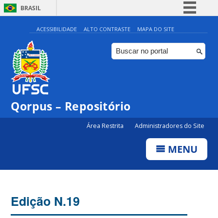
BRASIL
Simplifique!
ACESSIBILIDADE
ALTO CONTRASTE
MAPA DO SITE
Comunica BR
Participe
Acesso à informação
Legislação
Qorpus – Repositório
Canais
Área Restrita
Administradores do Site
MENU
Edição N.19