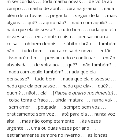
misericórdias . . . toda manhã novas . . . de volta ao
campo . . . manhã de abril . . . cara na grama . . . nada
além de cotovias . . . pegar lá . . . seguir de lá . . . mais
alguns- . . quê? . . aquilo não? . . nada com aquilo? . .
nada que ela dissesse? . . tudo bem . . . nada que ela
dissesse . . . tentar outra coisa . . . pensar noutra
coisa . . . oh bem depois . . . súbito clarão . . . também
não . . . tudo bem . . . outra coisa de novo . . . então . .
. isso até o fim . . . pensar tudo e continuar. . . então
absolvida . . . de volta ao- . . . quê? . . não também? . .
. nada com aquilo também? . . nada que ela
pensasse? . . tudo bem . . . nada que ela dissesse . . .
nada que ela pensasse . . . nada que ela- . . quê? . .
quem? . . não! . . ela! . . [
Pausa e quarto movimento]
. .
. coisa tenra e fraca . . . ainda imatura . . . numa val- . .
. sem amor . . . poupada . . . sempre sem voz . . .
praticamente sem voz . . . até para ela . . . nunca voz
alta . . . mas não completamente . . . às vezes
urgente . . . uma ou duas vezes por ano . . .
estranhamente sempre no inverno . . . as longas