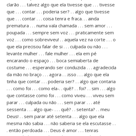
clarão . . . talvez algo que ela tivesse que . . . tivesse
que . . . contar . . . poderia ser? . . algo que tivesse
que . . . contar . . . coisa tenra e fraca. . . ainda
prematura . . . numa vala chamada . . . sem amor . . .
poupada . . . sempre sem voz . . . praticamente sem
voz . . . como sobreviveu! . . aquela vez na corte . . . o
que ela precisou falar de si . . . culpada ou não . . .
levante mulher . . . fale mulher . . . ela em pé
encarando o espaço . . . boca semiaberta de
costume . . . esperando ser conduzida . . . agradecida
da mão no braço . . . agora . . .isso . . . algo que ela
tinha que contar . . . poderia ser? . . algo que contaria
. . . como foi . . . como ela-. . quê? . . foi? . . sim . . . algo
que contasse como foi . . . como viveu . . . viveu sem
parar . . . culpada ou não . . . sem parar . . . até
sessenta . . . algo que- . . . quê? . . setenta? . . meu
Deus! . . sem parar até setenta . . . algo que ela
mesma não sabia . . . não saberia se ela escutasse . .
. então perdoada . . . Deus é amor . . . tenras