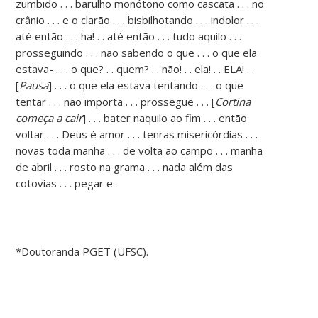
zumbido . . . barulho monótono como cascata . . . no
crânio . . . e o clarão . . . bisbilhotando . . . indolor . . .
até então . . . ha! . . até então . . . tudo aquilo . . .
prosseguindo . . . não sabendo o que . . . o que ela
estava- . . . o que? . . quem? . . não! . . ela! . . ELA! . .
[
Pausa
] . . . o que ela estava tentando . . . o que
tentar . . . não importa . . . prossegue . . . [
Cortina
começa a cair
] . . . bater naquilo ao fim . . . então
voltar . . . Deus é amor . . . tenras misericórdias . . .
novas toda manhã . . . de volta ao campo . . . manhã
de abril . . . rosto na grama . . . nada além das
cotovias . . . pegar e-
*Doutoranda PGET (UFSC).