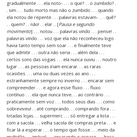
gradualmente . . . ela noto- . . . o que? . . o zumbido? .
. sim . . . tudo morto mas não o zumbido . . . quando
ela notou de repente . . . palavras estavam- . . . quê?
. . quem? . . não! . . ela! . . [
Pausa e segundo
movimento
] . . . notou . . . palavras vindo . . . pense! . .
palavras vindo . . . voz que ela não reconheceu logo
havia tanto tempo sem soar . . . e finalmente teve
que admitir . . . outra não seria . . . além dela . . .
certos sons das vogais . . . ela nunca ouviu . . . noutro
lugar . . . as pessoas iriam encarar. . . as raras
ocasiões . . . uma ou duas vezes ao ano . . .
estranhamente sempre no inverno . . . encarar sem
compreender . . . e agora esse fluxo . . . fluxo
contínuo . . . ela que nunca teve. . . ao contrário . . .
praticamente sem voz . . . todos seus dias . . . como
sobreviveu! . . até comprando. . . comprando fora . . .
lotadas lojas. . . supermerc . . . só entregar a lista . . .
com a sacola . . . velha sacola de compras preta . . . e
ficar lá a esperar . . . o tempo que fosse . . . meio da
multidão . . . imóvel . . . encarando o espaço . . . boca