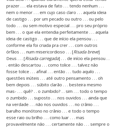
prazer . . . ela estava de fato . . . tendo nenhum . . .
nem o menor . . . em cujo caso claro . . . aquela ideia
de castigo . . . por um pecado ou outro . . . ou pelo
todo . . . ou sem motivo especial . . . pro seu próprio
bem . . . o que ela entendia perfeitamente . . . aquela
ideia de castigo . . . que de início ela pensou . . .
conforme ela foi criada pra crer . . . com outros
órfãos . . . num misericordioso . . . [
Risada breve
]
Deus . . . [
Risada carregada
] . . . de início ela pensou . .
. então descartou . . . como tolice . . . talvez não
fosse tolice . . . afinal . . . então . . . tudo aquilo . . .
questões inúteis . . . até outro pensamento . . . oh
bem depois . . . súbito clarão . . . besteira mesmo
mas- . . . quê? . . o zumbido? . . sim . . . todo o tempo
o zumbido . . . suposto . . . nos ouvidos . . . ainda que
na verdade . . . não nos ouvidos . . . no crânio . . .
barulho monótono no crânio . . . e todo o tempo
esse raio ou brilho . . . como luar . . . mas
provavelmente não . . . certamente não . . . sempre o