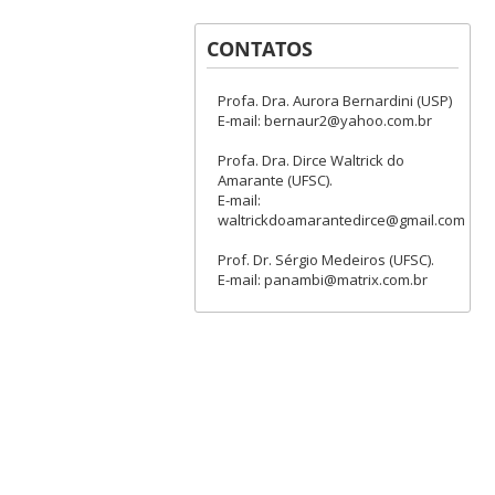
CONTATOS
Profa. Dra. Aurora Bernardini (USP)
E-mail: bernaur2@yahoo.com.br
Profa. Dra. Dirce Waltrick do
Amarante (UFSC).
E-mail:
waltrickdoamarantedirce@gmail.com
Prof. Dr. Sérgio Medeiros (UFSC).
E-mail: panambi@matrix.com.br