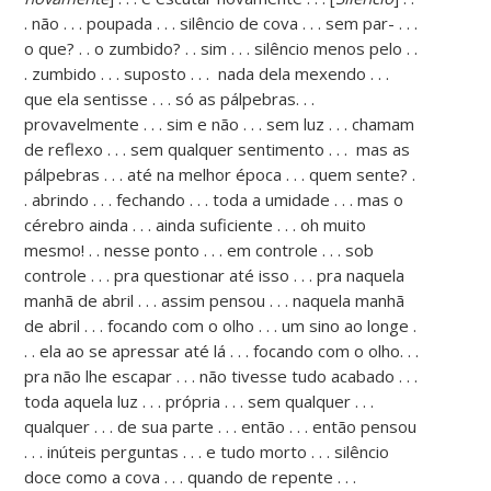
. não . . . poupada . . . silêncio de cova . . . sem par- . . .
o que? . . o zumbido? . . sim . . . silêncio menos pelo . .
. zumbido . . . suposto . . . nada dela mexendo . . .
que ela sentisse . . . só as pálpebras. . .
provavelmente . . . sim e não . . . sem luz . . . chamam
de reflexo . . . sem qualquer sentimento . . . mas as
pálpebras . . . até na melhor época . . . quem sente? .
. abrindo . . . fechando . . . toda a umidade . . . mas o
cérebro ainda . . . ainda suficiente . . . oh muito
mesmo! . . nesse ponto . . . em controle . . . sob
controle . . . pra questionar até isso . . . pra naquela
manhã de abril . . . assim pensou . . . naquela manhã
de abril . . . focando com o olho . . . um sino ao longe .
. . ela ao se apressar até lá . . . focando com o olho. . .
pra não lhe escapar . . . não tivesse tudo acabado . . .
toda aquela luz . . . própria . . . sem qualquer . . .
qualquer . . . de sua parte . . . então . . . então pensou
. . . inúteis perguntas . . . e tudo morto . . . silêncio
doce como a cova . . . quando de repente . . .