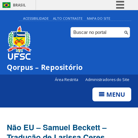
BRASIL
Simplifique!
ACESSIBILIDADE
ALTO CONTRASTE
MAPA DO SITE
Comunica BR
Participe
Acesso à informação
Legislação
Qorpus – Repositório
Canais
Área Restrita
Administradores do Site
MENU
Não EU – Samuel Beckett –
Tradução de Larissa Ceres