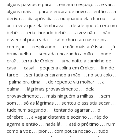
alguns passos e para . . . encara o espaço . . . e vai . . .
alguns mais . . . para e encara de novo . . . então . . . à
deriva . . . dia após dia . . . ou quando ela chorou . . . a
única vez que ela lembrava . . . desde que ela era um
bebê . . . teria chorado bebê . . . talvez não . . . não
essencial pra a vida . . . só o choro ao nascer pra
começar . . . respirando . . . e não mais até isso . . . já
bruxa velha . . . sentada encarando a mão . . . onde
era? . . terra de Croker . . . uma noite a caminho de
casa . . . casa! . . pequena colina em Croker. . . fim de
tarde . . . sentada encarando a mão . . . no seu colo . .
. palma pra cima . . . de repente viu molhar . . . a
palma . . . lágrimas provavelmente . . . dela
provavelmente . . . mais ninguém a milhas . . . sem
som . . . só as lágrimas . . . sentou e assistiu secar . . .
tudo num segundo . . . tentando agarrar . . . o
cérebro . . . a vagar distante e sozinho . . . rápido
agarra e então . . . nada lá . . . até o próximo . . . ruim
como a voz . . . pior . . . com pouca noção . . . tudo