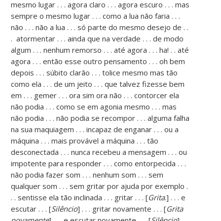
mesmo lugar . . . agora claro . . . agora escuro . . . mas
sempre o mesmo lugar . . . como a lua não faria . . .
não . . . não a lua . . . só parte do mesmo desejo de . .
. atormentar . . . ainda que na verdade . . . de modo
algum . . . nenhum remorso . . . até agora . . . ha! . . até
agora . . . então esse outro pensamento . . . oh bem
depois . . . súbito clarão . . . tolice mesmo mas tão
como ela . . . de um jeito . . . que talvez fizesse bem
em . . . gemer . . . ora sim ora não . . . contorcer ela
não podia . . . como se em agonia mesmo . . . mas
não podia . . . não podia se recompor . . . alguma falha
na sua maquiagem . . . incapaz de enganar . . . ou a
máquina . . . mais provável a máquina . . . tão
desconectada . . . nunca recebeu a mensagem . . . ou
impotente para responder . . . como entorpecida . . .
não podia fazer som . . . nenhum som . . . sem
qualquer som . . . sem gritar por ajuda por exemplo .
. . sentisse ela tão inclinada . . . gritar . . . [
Grita
.] . . . e
escutar . . . [
Silêncio
] . . . gritar novamente . . . [
Grita
novamente
] . . . e escutar novamente . . . [
Silêncio
] . .