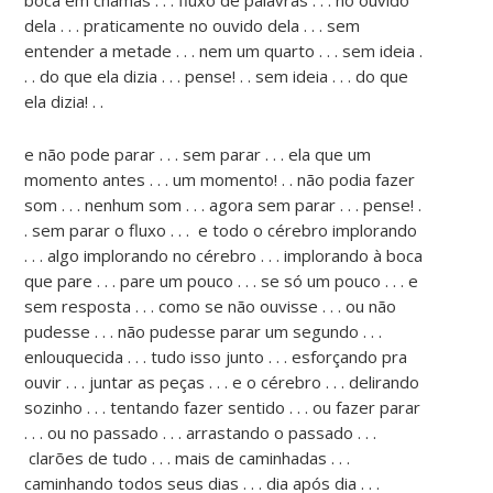
dela . . . praticamente no ouvido dela . . . sem
entender a metade . . . nem um quarto . . . sem ideia .
. . do que ela dizia . . . pense! . . sem ideia . . . do que
ela dizia! . .
e não pode parar . . . sem parar . . . ela que um
momento antes . . . um momento! . . não podia fazer
som . . . nenhum som . . . agora sem parar . . . pense! .
. sem parar o fluxo . . . e todo o cérebro implorando
. . . algo implorando no cérebro . . . implorando à boca
que pare . . . pare um pouco . . . se só um pouco . . . e
sem resposta . . . como se não ouvisse . . . ou não
pudesse . . . não pudesse parar um segundo . . .
enlouquecida . . . tudo isso junto . . . esforçando pra
ouvir . . . juntar as peças . . . e o cérebro . . . delirando
sozinho . . . tentando fazer sentido . . . ou fazer parar
. . . ou no passado . . . arrastando o passado . . .
clarões de tudo . . . mais de caminhadas . . .
caminhando todos seus dias . . . dia após dia . . .