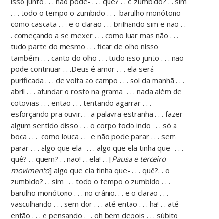
isso junto . . . não pode- . . . quê? . . o zumbido? . . sim
. . . todo o tempo o zumbido . . . barulho monótono
como cascata . . . e o clarão . . . brilhando sim e não . .
. começando a se mexer . . . como luar mas não . . .
tudo parte do mesmo . . . ficar de olho nisso
também . . . canto do olho . . . tudo isso junto . . . não
pode continuar . . .Deus é amor . . . ela será
purificada . . . de volta ao campo . . . sol da manhã . . .
abril . . . afundar o rosto na grama . . . nada além de
cotovias . . . então . . . tentando agarrar . . .
esforçando pra ouvir. . . a palavra estranha . . . fazer
algum sentido disso . . . o corpo todo indo . . . só a
boca . . . como louca . . . e não pode parar . . . sem
parar . . . algo que ela- . . . algo que ela tinha que- . . .
quê? . . quem? . . não! . . ela! . . [
Pausa e terceiro
movimento
] algo que ela tinha que- . . . quê?. . o
zumbido? . . sim . . . todo o tempo o zumbido . . .
barulho monótono . . . no crânio. . . e o clarão . . .
vasculhando . . . sem dor . . . até então . . . ha! . . até
então . . . e pensando . . . oh bem depois . . . súbito