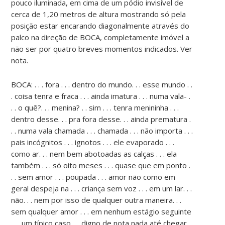
pouco iluminada, em cima de um pódio invisível de
cerca de 1,20 metros de altura mostrando só pela
posição estar encarando diagonalmente através do
palco na direção de BOCA, completamente imóvel a
não ser por quatro breves momentos indicados. Ver
nota.
BOCA: . . . fora . . . dentro do mundo. . . esse mundo . .
. coisa tenra e fraca . . . ainda imatura . . . numa vala- .
. . o quê?. . . menina? . . sim . . . tenra menininha . . .
dentro desse. . . pra fora desse. . . ainda prematura .
. . numa vala chamada . . . chamada . . . não importa . . .
pais incógnitos . . . ignotos . . . ele evaporado . . .
como ar. . . nem bem abotoadas as calças . . . ela
também . . . só oito meses . . . quase que em ponto .
. . sem amor . . . poupada . . . amor não como em
geral despeja na . . . criança sem voz . . . em um lar. . .
não. . . nem por isso de qualquer outra maneira. . .
sem qualquer amor . . . em nenhum estágio seguinte
. . . um típico caso. . . digno de nota nada até chegar