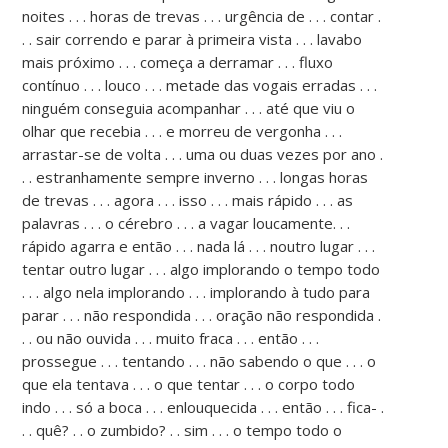
noites . . . horas de trevas . . . urgência de . . . contar .
. . sair correndo e parar à primeira vista . . . lavabo
mais próximo . . . começa a derramar . . . fluxo
contínuo . . . louco . . . metade das vogais erradas . . .
ninguém conseguia acompanhar . . . até que viu o
olhar que recebia . . . e morreu de vergonha . . .
arrastar-se de volta . . . uma ou duas vezes por ano .
. . estranhamente sempre inverno . . . longas horas
de trevas . . . agora . . . isso . . . mais rápido . . . as
palavras . . . o cérebro . . . a vagar loucamente. . .
rápido agarra e então . . . nada lá . . . noutro lugar . . .
tentar outro lugar . . . algo implorando o tempo todo
. . . algo nela implorando . . . implorando à tudo para
parar . . . não respondida . . . oração não respondida .
. . ou não ouvida . . . muito fraca . . . então . . .
prossegue . . . tentando . . . não sabendo o que . . . o
que ela tentava . . . o que tentar . . . o corpo todo
indo . . . só a boca . . . enlouquecida . . . então . . . fica- .
. . quê? . . o zumbido? . . sim . . . o tempo todo o