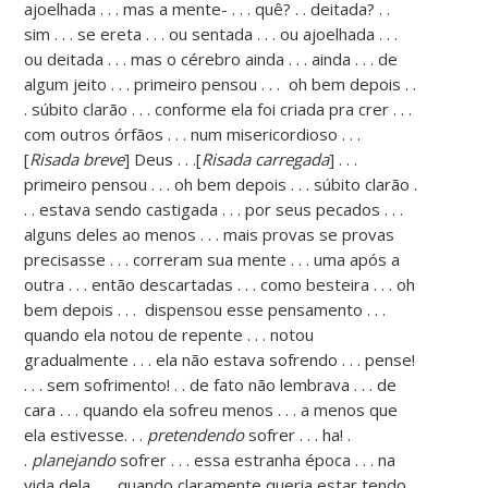
ajoelhada . . . mas a mente- . . . quê? . . deitada? . .
sim . . . se ereta . . . ou sentada . . . ou ajoelhada . . .
ou deitada . . . mas o cérebro ainda . . . ainda . . . de
algum jeito . . . primeiro pensou . . . oh bem depois . .
. súbito clarão . . . conforme ela foi criada pra crer . . .
com outros órfãos . . . num misericordioso . . .
[
Risada breve
] Deus . . .[
Risada carregada
] . . .
primeiro pensou . . . oh bem depois . . . súbito clarão .
. . estava sendo castigada . . . por seus pecados . . .
alguns deles ao menos . . . mais provas se provas
precisasse . . . correram sua mente . . . uma após a
outra . . . então descartadas . . . como besteira . . . oh
bem depois . . . dispensou esse pensamento . . .
quando ela notou de repente . . . notou
gradualmente . . . ela não estava sofrendo . . . pense!
. . . sem sofrimento! . . de fato não lembrava . . . de
cara . . . quando ela sofreu menos . . . a menos que
ela estivesse. . .
pretendendo
sofrer . . . ha! .
.
planejando
sofrer . . . essa estranha época . . . na
vida dela . . . quando claramente queria estar tendo