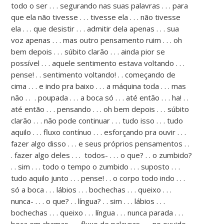
todo o ser . . . segurando nas suas palavras . . . para
que ela não tivesse . . . tivesse ela . . . não tivesse
ela . . . que desistir . . . admitir dela apenas . . . sua
voz apenas . . . mas outro pensamento ruim . . . oh
bem depois . . . súbito clarão . . . ainda pior se
possível . . . aquele sentimento estava voltando . . .
pense! . . sentimento voltando! . . começando de
cima . . . e indo pra baixo . . . a máquina toda . . . mas
não . . . poupada . . . a boca só . . . até então . . . ha! . .
até então . . . pensando . . . oh bem depois . . . súbito
clarão . . . não pode continuar . . . tudo isso . . . tudo
aquilo . . . fluxo contínuo . . . esforçando pra ouvir . . .
fazer algo disso . . . e seus próprios pensamentos . .
. fazer algo deles . . . todos- . . . o que? . . o zumbido?
. . sim . . . todo o tempo o zumbido . . . suposto . . .
tudo aquilo junto . . . pense! . . o corpo todo indo . . .
só a boca . . . lábios . . . bochechas . . . queixo . . .
nunca- . . . o que? . . língua? . . sim . . . lábios . . .
bochechas . . . queixo . . . língua . . . nunca parada . . .
boca em chamas . . . fluxo de palavras . . . no ouvido