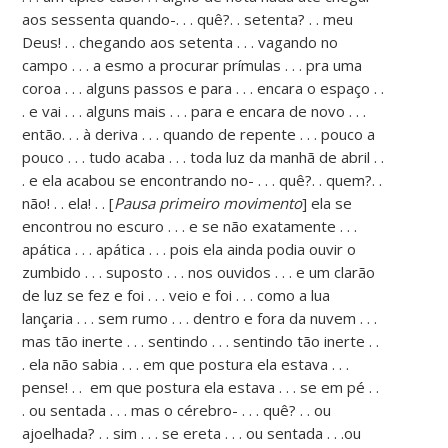
aos sessenta quando-. . . quê?. . setenta? . . meu
Deus! . . chegando aos setenta . . . vagando no
campo . . . a esmo a procurar prímulas . . . pra uma
coroa . . . alguns passos e para . . . encara o espaço . .
. e vai . . . alguns mais . . . para e encara de novo . . .
então. . . à deriva . . . quando de repente . . . pouco a
pouco . . . tudo acaba . . . toda luz da manhã de abril . .
. e ela acabou se encontrando no- . . . quê?. . quem?. .
não! . . ela! . . [
Pausa primeiro movimento
] ela se
encontrou no escuro . . . e se não exatamente . . .
apática . . . apática . . . pois ela ainda podia ouvir o
zumbido . . . suposto . . . nos ouvidos . . . e um clarão
de luz se fez e foi . . . veio e foi . . . como a lua
lançaria . . . sem rumo . . . dentro e fora da nuvem . . .
mas tão inerte . . . sentindo . . . sentindo tão inerte . .
. ela não sabia . . . em que postura ela estava . . .
pense! . . em que postura ela estava . . . se em pé . .
. ou sentada . . . mas o cérebro- . . . quê? . . ou
ajoelhada? . . sim . . . se ereta . . . ou sentada . . .ou