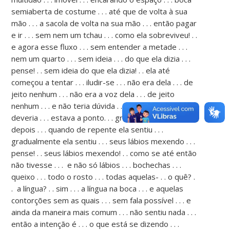
semiaberta de costume . . . até que de volta à sua
mão . . . a sacola de volta na sua mão . . . então pagar
e ir . . . sem nem um tchau . . . como ela sobreviveu! . .
e agora esse fluxo . . . sem entender a metade . . .
nem um quarto . . . sem ideia . . . do que ela dizia . . .
pense! . . sem ideia do que ela dizia! . . ela até
começou a tentar . . . iludir-se . . . não era dela . . . de
jeito nenhum . . . não era a voz dela . . . de jeito
nenhum . . . e não teria dúvida . . . vital que ela
deveria . . . estava a ponto. . . grandes esforços
depois . . . quando de repente ela sentiu . . .
gradualmente ela sentiu . . . seus lábios mexendo . . .
pense! . . seus lábios mexendo! . . como se até então
não tivesse . . . e não só lábios . . . bochechas . . .
queixo . . . todo o rosto . . . todas aquelas- . . o quê? .
. a língua? . . sim . . . a língua na boca . . . e aquelas
contorções sem as quais . . . sem fala possível . . . e
ainda da maneira mais comum . . . não sentiu nada . . .
então a intenção é . . . o que está se dizendo . . .