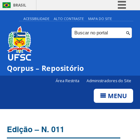
BRASIL
Simplifique!
ACESSIBILIDADE
ALTO CONTRASTE
MAPA DO SITE
Comunica BR
Participe
Acesso à informação
Legislação
Qorpus – Repositório
Canais
Área Restrita
Administradores do Site
MENU
Edição – N. 011