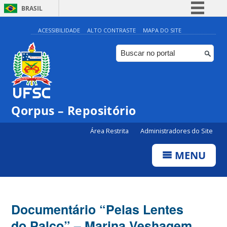
BRASIL
Simplifique!
ACESSIBILIDADE
ALTO CONTRASTE
MAPA DO SITE
Comunica BR
Participe
Acesso à informação
Legislação
Qorpus – Repositório
Canais
Área Restrita
Administradores do Site
MENU
Documentário “Pelas Lentes
do Palco” – Marina Veshagem