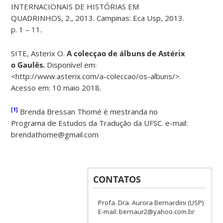
INTERNACIONAIS DE HISTÓRIAS EM
QUADRINHOS, 2., 2013. Campinas: Eca Usp, 2013.
p. 1 – 11.
SITE, Asterix O.
A colecçao de álbuns de Astérix
o Gaulês.
Disponível em:
<http://www.asterix.com/a-coleccao/os-albuns/>.
Acesso em: 10 maio 2018.
[1]
Brenda Bressan Thomé é mestranda no
Programa de Estudos da Tradução da UFSC. e-mail:
brendathome@gmail.com
CONTATOS
Profa. Dra. Aurora Bernardini (USP)
E-mail: bernaur2@yahoo.com.br