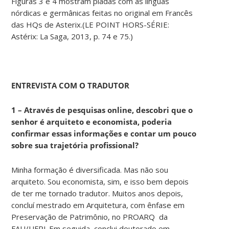
Figuras 3 e 4 mostram piadas com as línguas
nórdicas e germânicas feitas no original em Francês
das HQs de Asterix.(LE POINT HORS-SÉRIE:
Astérix: La Saga, 2013, p. 74 e 75.)
ENTREVISTA COM O TRADUTOR
1 – Através de pesquisas online, descobri que o
senhor é arquiteto e economista, poderia
confirmar essas informações e contar um pouco
sobre sua trajetória profissional?
Minha formação é diversificada. Mas não sou
arquiteto. Sou economista, sim, e isso bem depois
de ter me tornado tradutor. Muitos anos depois,
concluí mestrado em Arquitetura, com ênfase em
Preservação de Patrimônio, no PROARQ da
FAU/UFRJ. Em seguida, conclui doutorado em