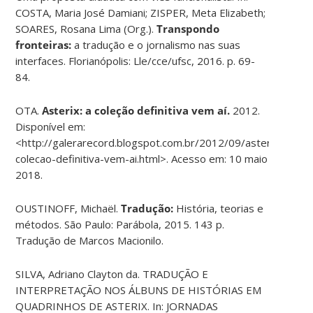
COSTA, Maria José Damiani; ZISPER, Meta Elizabeth;
SOARES, Rosana Lima (Org.).
Transpondo
fronteiras:
a tradução e o jornalismo nas suas
interfaces. Florianópolis: Lle/cce/ufsc, 2016. p. 69-
84.
OTA.
Asterix: a coleção definitiva vem aí.
2012.
Disponível em:
<http://galerarecord.blogspot.com.br/2012/09/asterix-
colecao-definitiva-vem-ai.html>. Acesso em: 10 maio
2018.
OUSTINOFF, Michaël.
Tradução:
História, teorias e
métodos. São Paulo: Parábola, 2015. 143 p.
Tradução de Marcos Macionilo.
SILVA, Adriano Clayton da. TRADUÇÃO E
INTERPRETAÇÃO NOS ÁLBUNS DE HISTÓRIAS EM
QUADRINHOS DE ASTERIX. In: JORNADAS