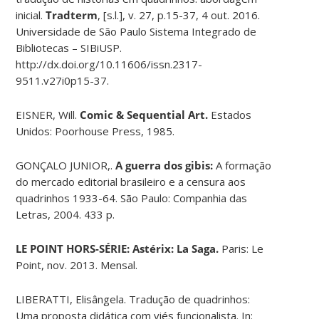
inicial.
Tradterm
, [s.l.], v. 27, p.15-37, 4 out. 2016.
Universidade de São Paulo Sistema Integrado de
Bibliotecas – SIBiUSP.
http://dx.doi.org/10.11606/issn.2317-
9511.v27i0p15-37.
EISNER, Will.
Comic & Sequential Art.
Estados
Unidos: Poorhouse Press, 1985.
GONÇALO JUNIOR,.
A guerra dos gibis:
A formação
do mercado editorial brasileiro e a censura aos
quadrinhos 1933-64. São Paulo: Companhia das
Letras, 2004. 433 p.
LE POINT HORS-SÉRIE: Astérix: La Saga.
Paris: Le
Point, nov. 2013. Mensal.
LIBERATTI, Elisângela. Tradução de quadrinhos:
Uma proposta didática com viés funcionalista. In: