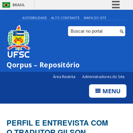
BRASIL
Simplifique!
ACESSIBILIDADE
ALTO CONTRASTE
MAPA DO SITE
Comunica BR
Participe
Acesso à informação
Legislação
Qorpus – Repositório
Canais
Área Restrita
Administradores do Site
MENU
PERFIL E ENTREVISTA COM
O TRADUTOR GILSON