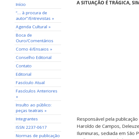
A SITUAÇÃO É TRÁGICA, SI
Início
“… à procura de
autor”/Entrevistas »
Agenda Cultural »
Boca de
Ouro/Comentários
Como é/Ensaios »
Conselho Editorial
Contato
Editorial
Fascículo Atual
Fascículos Anteriores
»
Insulto ao público:
peças teatrais »
Responsável pela publicação 
Integrantes
Haroldo de Campos, Deleuze, 
ISSN 2237-0617
Iluminuras, sediada em São P
Normas de publicação