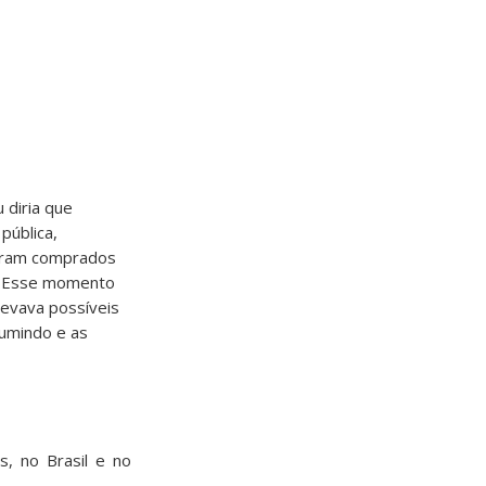
u diria que
pública,
 eram comprados
ço. Esse momento
levava possíveis
sumindo e as
s, no Brasil e no