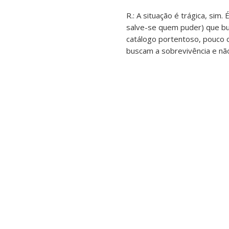
R.: A situação é trágica, sim
salve-se quem puder) que bus
catálogo portentoso, pouco c
buscam a sobrevivência e nã