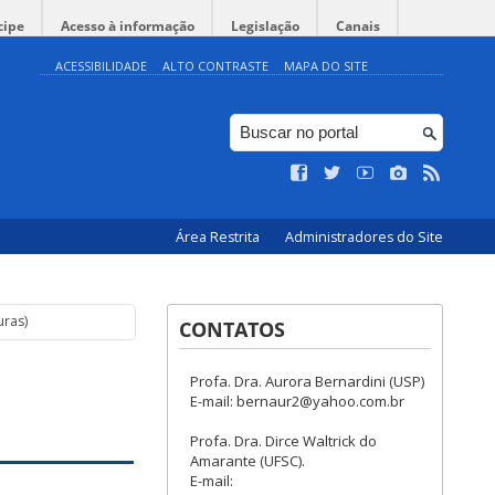
cipe
Acesso à informação
Legislação
Canais
ACESSIBILIDADE
ALTO CONTRASTE
MAPA DO SITE
Área Restrita
Administradores do Site
uras)
CONTATOS
Profa. Dra. Aurora Bernardini (USP)
E-mail: bernaur2@yahoo.com.br
Profa. Dra. Dirce Waltrick do
Amarante (UFSC).
E-mail: