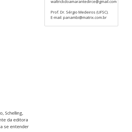
waltrickdoamarantedirce@gmail.com
Prof. Dr. Sérgio Medeiros (UFSC).
E-mail: panambi@matrix.com.br
, Schelling,
nte da editora
ara se entender