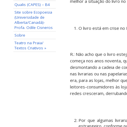
melhor a situação do livro no 
Qualis (CAPES) – B4
Site sobre Ecopoesia
(Universidade de
Alberta/Canadá)-
Profa. Odile Cisneros
O livro está em crise no
Sobre
Teatro na Praia/
Textos Criativos »
R.: Não acho que o livro estej
começa nos anos noventa, qua
desmontando a cadeia de com
nas livrarias ou nas papelari
era, para as lojas, melhor q
leitores-consumidores às loj
redes cresceram, derrubando
Por que algumas livrari
estrangeiro, conforme n