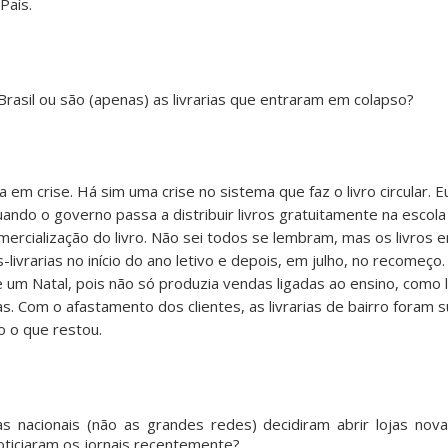
País.
 Brasil ou são (apenas) as livrarias que entraram em colapso?
a em crise. Há sim uma crise no sistema que faz o livro circular. E
ndo o governo passa a distribuir livros gratuitamente na escola 
ercialização do livro. Não sei todos se lembram, mas os livros
as-livrarias no início do ano letivo e depois, em julho, no recome
ue um Natal, pois não só produzia vendas ligadas ao ensino, como 
as. Com o afastamento dos clientes, as livrarias de bairro foram 
 o que restou.
as nacionais (não as grandes redes) decidiram abrir lojas nova
oticiaram os jornais recentemente?