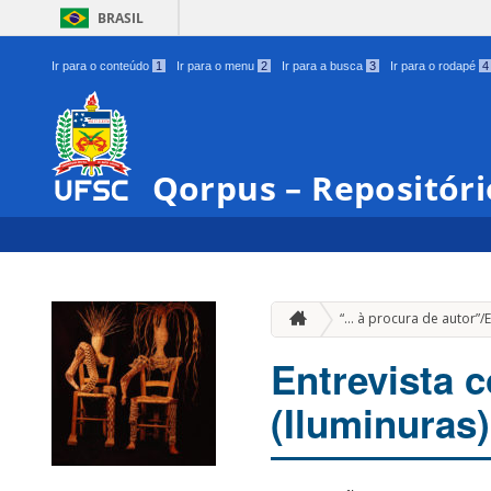
BRASIL
Ir para o conteúdo
1
Ir para o menu
2
Ir para a busca
3
Ir para o rodapé
4
Qorpus – Repositóri
“… à procura de autor”/E
Entrevista 
(Iluminuras)