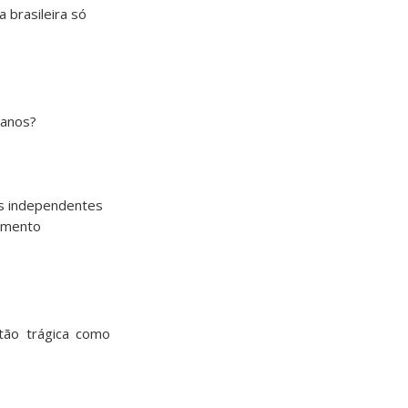
 brasileira só
canos?
as independentes
vimento
tão trágica como