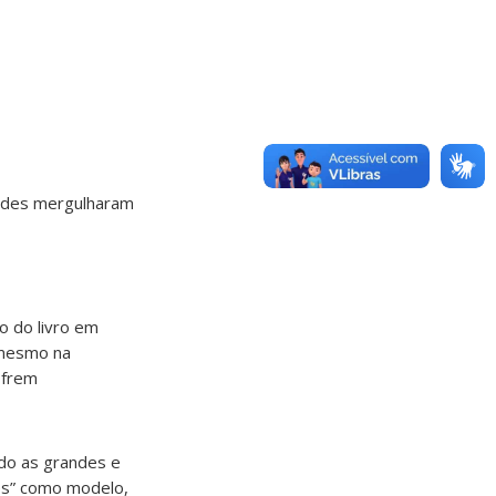
redes mergulharam
o do livro em
é mesmo na
ofrem
ndo as grandes e
es” como modelo,