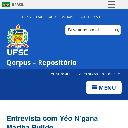
BRASIL
Simplifique!
ACESSIBILIDADE
ALTO CONTRASTE
MAPA DO SITE
Comunica BR
Participe
Acesso à informação
Legislação
Qorpus – Repositório
Canais
Área Restrita
Administradores do Site
MENU
Entrevista com Yéo N’gana –
Martha Pulido