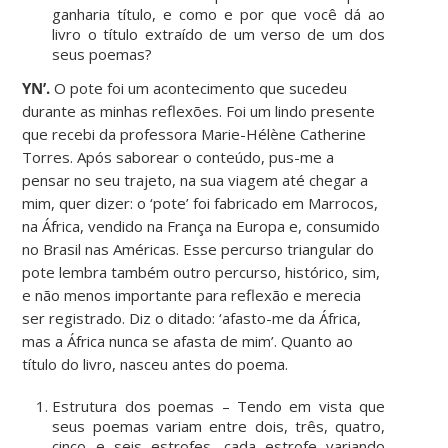
ganharia título, e como e por que você dá ao
livro o título extraído de um verso de um dos
seus poemas?
YN’.
O pote foi um acontecimento que sucedeu
durante as minhas reflexões. Foi um lindo presente
que recebi da professora Marie-Hélène Catherine
Torres. Após saborear o conteúdo, pus-me a
pensar no seu trajeto, na sua viagem até chegar a
mim, quer dizer: o ‘pote’ foi fabricado em Marrocos,
na África, vendido na França na Europa e, consumido
no Brasil nas Américas. Esse percurso triangular do
pote lembra também outro percurso, histórico, sim,
e não menos importante para reflexão e merecia
ser registrado. Diz o ditado: ‘afasto-me da África,
mas a África nunca se afasta de mim’. Quanto ao
título do livro, nasceu antes do poema.
Estrutura dos poemas – Tendo em vista que
seus poemas variam entre dois, três, quatro,
cinco e seis estrofes, cada estrofe variando