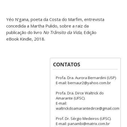
Yéo N’gana, poeta da Costa do Marfim, entrevista
concedida a Martha Pulido, sobre a raiz da
publicação do livro
No Trânsito da Vida
, Edição
eBook Kindle, 2018.
CONTATOS
Profa. Dra. Aurora Bernardini (USP)
E-mail: bernaur2@yahoo.com.br
Profa. Dra. Dirce Waltrick do
Amarante (UFSC).
E-mail:
waltrickdoamarantedirce@gmail.com
Prof. Dr. Sérgio Medeiros (UFSC).
E-mail: panambi@matrix.com.br