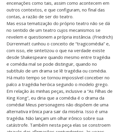
encenações como tais, assim como acontecem em
outros contextos, e que configuram, no final das
contas, a razão de ser do teatro.
Mas essa tematização do próprio teatro não se dá
no sentido de um teatro cujos mecanismos se
revelem e questionem a própria instância. (Friedrich)
Dürrenmatt cunhou o conceito de “tragicomédia” e,
com isso, ele sintetizou o que na verdade existe
desde Shakespeare quando mesmo entre tragédia
e comédia mal se pode distinguir, quando no
subtítulo de um drama se lê tragédia ou comédia.
Há muito tempo se tornou impossível conceber no
palco a tragédia heróica segundo o modelo grego.
Em relação às minhas peças, inclusive a “As Filhas de
King Kong”, eu diria que a comédia é o drama da
comédia! Meus personagens não dispõem de uma
alternativa irônica para sair da miséria. Isso é uma
tragédia. Não lançam um olhar irônico sobre sua
catástrofe. Também nesta peça elas se constroem
através das afirmações contundentes, às vezes