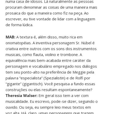
numa casa de idosos. Lá naturalmente as pessoas
procuram denominar as coisas de uma maneira mais
prosaica do que a maneira como fiz na peça. Ao
escrever, eu tive vontade de lidar com a linguagem
de forma lúdica.
MAB:
A textura é, além disso, muito rica em
onomatopéias. A inventiva personagem Sr. Nübel é
criativa entre outros com os sons dos instrumentos
musicais, como flauta, violino e trombone. A
equivalência mais bem-acabada entre caráter da
personagem e vocabulário empregado nos diálogos
tem seu ponto-alto na preferência de Meggie pela
palavra “especialista” (Spezialistin) e de Rolfi por
“gigante” (gigantisch). Você pesquisa a fundo essas
construções ou elas resultam espontaneamente?
Theresia Walser:
Em geral isso tem a ver com
musicalidade. Eu escrevo, pode-se dizer, seguindo o
ouvido. Ou seja, eu sempre leio meus textos em
voz alta. Há, claro, umas personagens que trazem