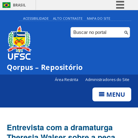
BRASIL
Simplifique!
ACESSIBILIDADE
ALTO CONTRASTE
MAPA DO SITE
Comunica BR
Participe
Acesso à informação
Legislação
Qorpus – Repositório
Canais
Área Restrita
Administradores do Site
MENU
Entrevista com a dramaturga
Theresia Walser sobre a peça