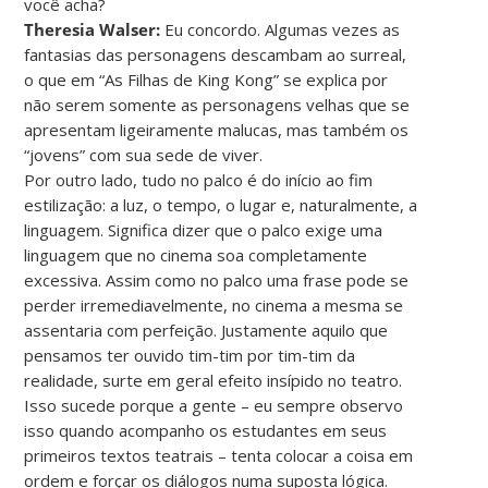
você acha?
Theresia Walser:
Eu concordo. Algumas vezes as
fantasias das personagens descambam ao surreal,
o que em “As Filhas de King Kong” se explica por
não serem somente as personagens velhas que se
apresentam ligeiramente malucas, mas também os
“jovens” com sua sede de viver.
Por outro lado, tudo no palco é do início ao fim
estilização: a luz, o tempo, o lugar e, naturalmente, a
linguagem. Significa dizer que o palco exige uma
linguagem que no cinema soa completamente
excessiva. Assim como no palco uma frase pode se
perder irremediavelmente, no cinema a mesma se
assentaria com perfeição. Justamente aquilo que
pensamos ter ouvido tim-tim por tim-tim da
realidade, surte em geral efeito insípido no teatro.
Isso sucede porque a gente – eu sempre observo
isso quando acompanho os estudantes em seus
primeiros textos teatrais – tenta colocar a coisa em
ordem e forçar os diálogos numa suposta lógica.