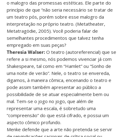
o malogro das promessas estéticas. Ele parte do
princípio de que “não seria necessário se tratar de
um teatro pós, porém sobre esse malogro da
interpretação no próprio teatro. (Metatheater,
Metatragödie, 2005). Você poderia falar de
semelhantes procedimentos que talvez tenha
empregado em suas peças?
Theresia Walser:
O teatro (autoreferencial) que se
refere a si mesmo, nós podemos vivenciar já com
Shakespeare, tal como em “Hamlet” ou “Sonho de
uma noite de verão”. Nele, o teatro se envereda,
digamos, à maneira cômica, encenando o teatro e
pode assim também apresentar ao público a
possibilidade de se atuar especialmente bem ou
mal. Tem-se o jogo no jogo, que além de
representar uma escala, é sobretudo uma
“compreensão” do que está cifrado, e possui um
aspecto cômico profundo.
Menke defende que a arte não pretenda se servir
de reivindicações racionais de crítica social ou